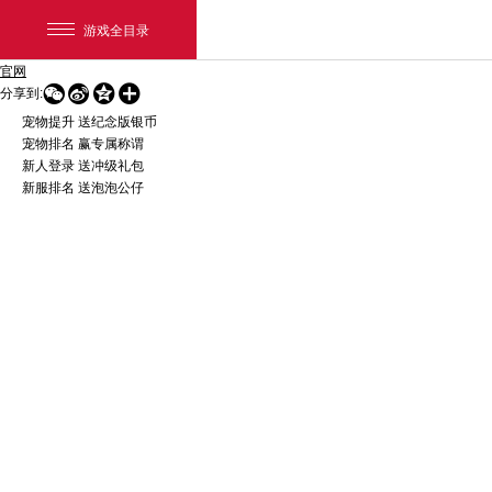
游戏全目录
官网




分享到:
宠物提升 送纪念版银币
宠物排名 赢专属称谓
新人登录 送冲级礼包
新服排名 送泡泡公仔
网易游戏
游戏爱好者
我的足迹：
梦幻西游手游