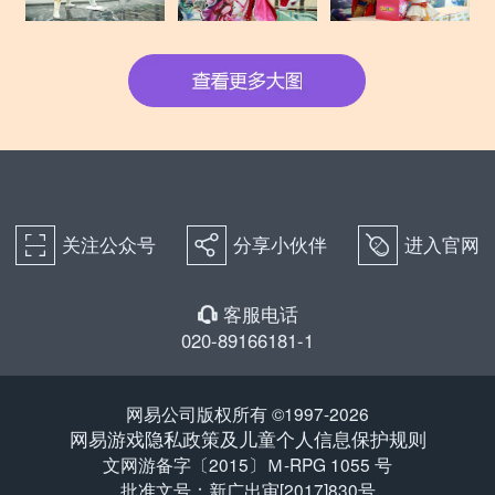
关注公众号
分享小伙伴
进入官网
򰀁
򰀂
򰀄
客服电话
򰀃
020-89166181-1
网易公司版权所有 ©1997-2026
网易游戏隐私政策及儿童个人信息保护规则
文网游备字〔2015〕Ｍ-RPG 1055 号
批准文号：新广出审[2017]830号