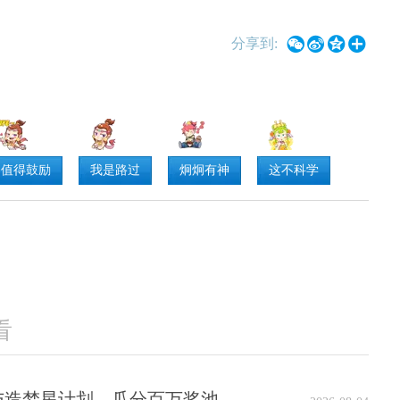




分享到:
值得鼓励
我是路过
炯炯有神
这不科学
看
：参与造梦星计划，瓜分百万奖池