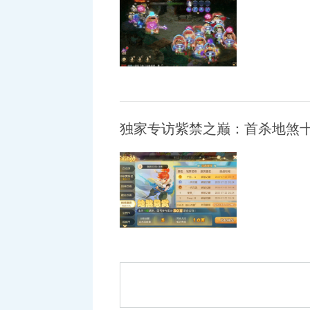
独家专访紫禁之巅：首杀地煞