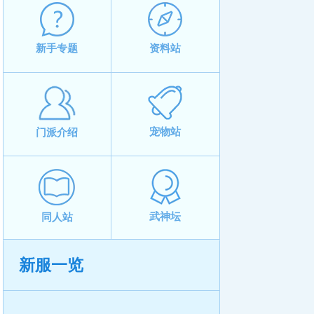
新手专题
资料站
宠物站
门派介绍
武神坛
同人站
新服一览