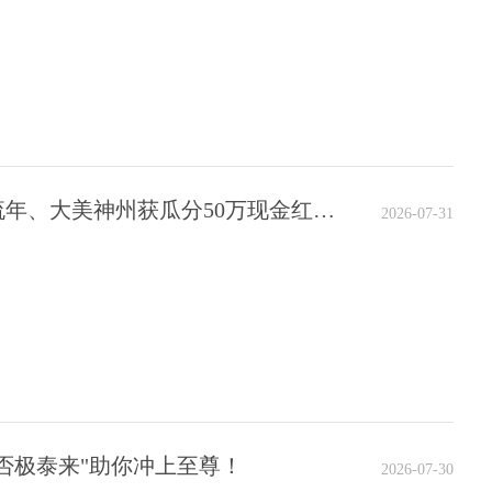
地煞十星悬赏再传捷报！似水流年、大美神州获瓜分50万现金红包资格
2026-07-31
"否极泰来"助你冲上至尊！
2026-07-30