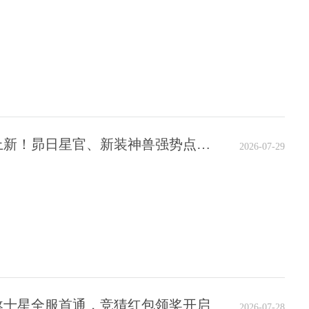
全新方块神兽、天山游记幻衣上新！昴日星官、新装神兽强势点大盘
2026-07-29
：地煞十星全服首通，竞猜红包领奖开启
2026-07-28