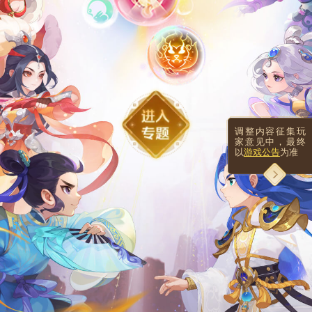
观心镜:
奇经八脉·聆心:
原效果：
原镶嵌效果：
封印敌方目标法术3回合。如果目标被封印后尝试使用
观心镜获得技能有15%概率立即释放一次，释放目标
门派法术，会临时获得该门派法术
如果是敌方单位则优先选择被偷取技能的目标
新效果：
新镶嵌效果：
调整内容征集玩
封印敌方目标法术3回合。如果目标被封印后尝试使用
使用观心镜封印成功时自身有20%概率获得一片四色
家意见中，最终
门派基础技能或
花瓣
经脉技能
，会临时获得该技能。最多
以
游戏公告
为准
同时获得2个技能
可获得经脉技能：光风霁月、五行之灵、波澜不惊、
洗其髓、返璞归真、舍身济世、无间狱、先祖庇佑、
和光同尘、上善若水、春秋钟
封系
辅助系
物理系
法系
门派调整
召唤灵调整
其他调整