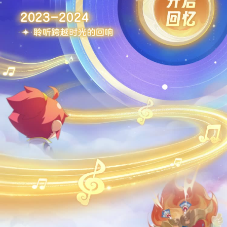
三界同行，久伴长相守
未来，我们也将逐梦无界，一
钟馗认证技师
累计抓鬼
9999
次
时装收集大师