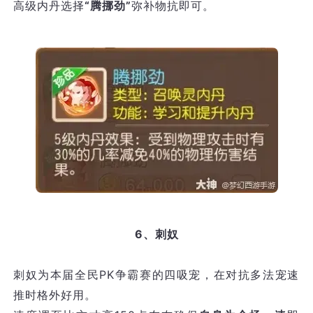
高级内丹选择
“腾挪劲”
弥补物抗即可。
6、刺奴
刺奴为本届全民PK争霸赛的四吸宠，在对抗多法宠速
推时格外好用。