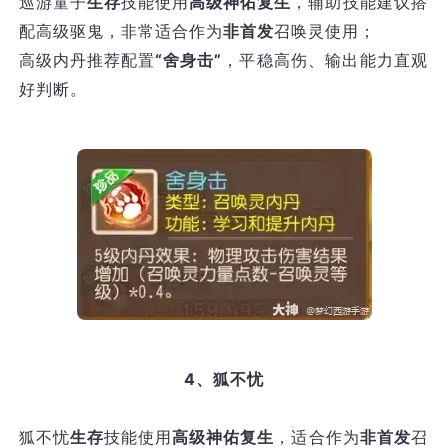
巡游童子
生存
技能使用
高级神佑复生
，辅助技能建议搭
配高级驱鬼，非常适合作为
非首发
召唤灵使用；
高级内丹推荐配置
“舍身击”
，平稳高伤、输出能力直观
好判断。
4、狐不忧
狐不忧
生存
技能使用
高级神佑复生
，适合作为
非首发
召