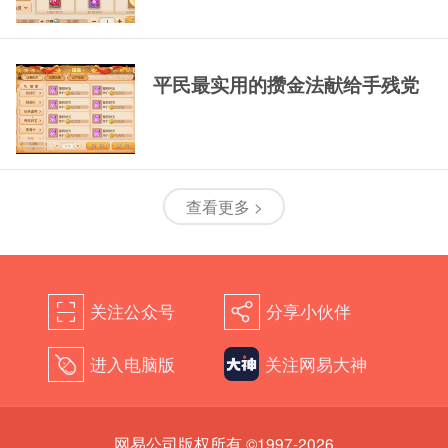
平民最实用的攒金法献给手残党
查看更多 >
关注公众号
分享小伙伴
򰀁
򰀂
进入电脑版
关注网易大神
򰀄
网易公司版权所有 ©1997-2026