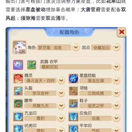
输出门派可根据门派灵活调整万象星盘，比如
花果山
就
需要选择
星盘被动
增加暴击概率；
大唐官府
需要配备
双
风起
；
须弥海
需要
双云涌
等。