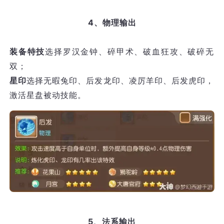
4、物理输出
装备特技
选择罗汉金钟、碎甲术、破血狂攻、破碎无
双；
星印
选择无暇兔印、后发龙印、凌厉羊印、后发虎印，
激活星盘被动技能。
5、法系输出