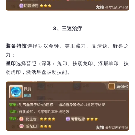
3、三速治疗
装备特技
选择罗汉金钟、笑里藏刀、晶清诀、野兽之
力；
星印
选择普照（深渊）兔印、扶弱龙印、浮屠羊印、扶
弱虎印，激活星盘被动技能。