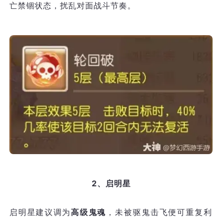
亡禁锢状态，扰乱对面战斗节奏。
2、启明星
启明星建议调为
高级鬼魂
，未被驱鬼击飞便可重复利