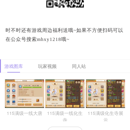
时不时还有游戏周边福利送哦
~如果不方便扫码可以
在公众号搜索mhxy1218哦~
游戏图库
玩家视频
同人站
115满级一线大唐
115满级一线化生
115满级化生寺展
寺
示