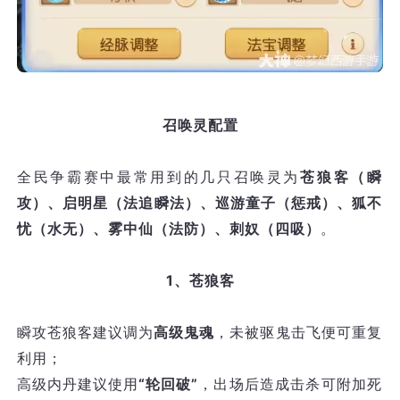
召唤灵配置
全民争霸赛中最常用到的几只召唤灵为
苍狼客（瞬
攻）、启明星（法追瞬法）、巡游童子（惩戒）、狐不
忧（水无）、雾中仙（法防）、刺奴（四吸）
。
1、苍狼客
瞬攻苍狼客建议调为
高级鬼魂
，未被驱鬼击飞便可重复
利用；
高级内丹建议使用
“轮回破”
，出场后造成击杀可附加死