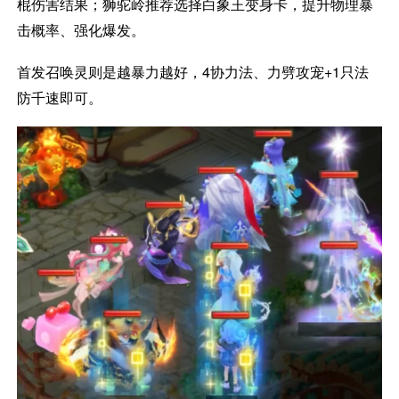
棍伤害结果；狮驼岭推荐选择白象王变身卡，提升物理暴
击概率、强化爆发。
首发召唤灵则是越暴力越好，4协力法、力劈攻宠+1只法
防千速即可。