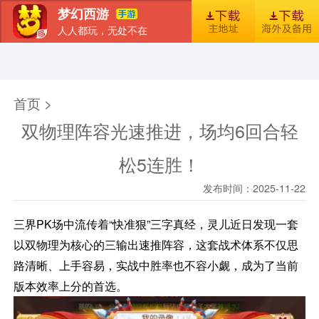
梦幻西游
人人都玩，无处不在
首页
新闻
图库
梦幻风尚
官包下载安装指引
首页 >
双物理阵容光速推进，场均6回合轻
松5连胜！
发布时间：2025-11-22
三界PK场中流传着“快准狠”三字真经，灵儿近日发现一套
以双物理为核心的三输出速推阵容，这套战术体系不仅思
路清晰、上手容易，实战中胜率也不容小觑，成为了当前
版本效率上分的首选。