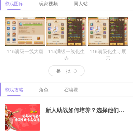
游戏图库
玩家视频
同人站
115满级一线大唐
115满级一线化生
115满级化生寺展
寺
示
换一批
游戏攻略
角色
召唤灵
69精锐排行大唐
69精锐新区大唐展
69精锐极品大唐展
示
示
新人助战如何培养？选择他们，一