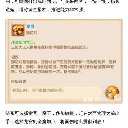
的，可瞬间打出成吨面伤。与花果两者，一快一慢，扬长
避短，堪称黄金搭档，推进能力非常强。
法系可选择雷音、魔王，多加敏捷，赶在对面物理之前出
手；选择龙宫则全魔加点，将面伤输出贯彻到底！