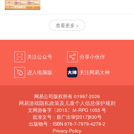
查看更多 >
关注公众号
分享小伙伴
򰀁
򰀂
进入电脑版
关注网易大神
򰀄
网易公司版权所有 ©1997-2026
网易游戏隐私政策及儿童个人信息保护规则
文网游备字〔2015〕Ｍ-RPG 1055 号
批准文号：新广出审[2017]830号
出版物号：ISBN 978-7-7979-4278-2
Privacy Policy