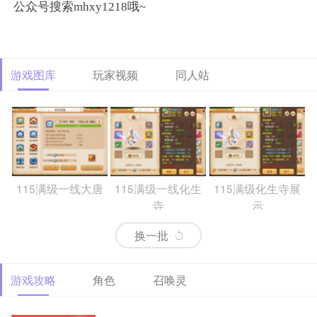
公众号搜索mhxy1218哦~
游戏图库
玩家视频
同人站
115满级一线大唐
115满级一线化生
115满级化生寺展
寺
示
换一批
游戏攻略
角色
召唤灵
69精锐排行大唐
69精锐新区大唐展
69精锐极品大唐展