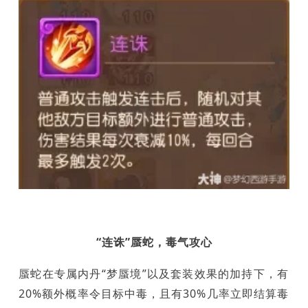
“连诛”蜃蛇，毒气攻心
蜃蛇在专属内丹“梦蜃境”以及套装效果的加持下，有
20%额外概率令目标中毒，且有30%几率立即结算毒