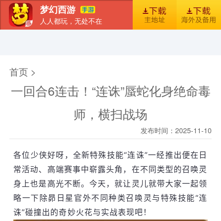
梦幻西游
人人都玩，无处不在
首页
新闻
图库
梦幻风尚
官包下载安装指引
首页 >
一回合6连击！“连诛”蜃蛇化身绝命毒
师，横扫战场
发布时间：2025-11-10
各位少侠好呀，全新特殊技能“连诛”一经推出便在日
常活动、高端赛事中崭露头角，在不同类型的召唤灵
身上也是高光不断。今天，就让灵儿就带大家一起领
略一下除昴日星官外不同种类召唤灵与特殊技能“连
诛”碰撞出的奇妙火花与实战表现吧！