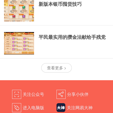
新版本银币囤货技巧
平民最实用的攒金法献给手残党
查看更多 >
关注公众号
分享小伙伴
򰀁
򰀂
进入电脑版
关注网易大神
򰀄