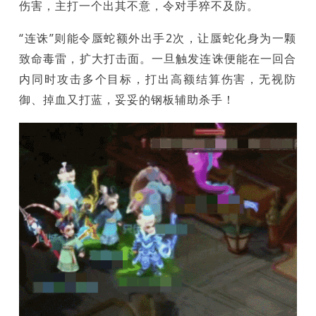
伤害，主打一个出其不意，令对手猝不及防。
“连诛”则能令蜃蛇额外出手2次，让蜃蛇化身为一颗
致命毒雷，扩大打击面。一旦触发连诛便能在一回合
内同时攻击多个目标，打出高额结算伤害，无视防
御、掉血又打蓝，妥妥的钢板辅助杀手！