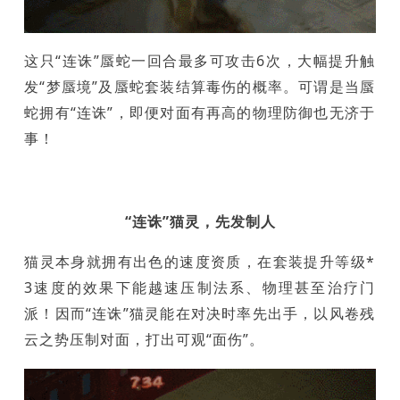
这只“连诛”蜃蛇一回合最多可攻击6次，大幅提升触
发“梦蜃境”及蜃蛇套装结算毒伤的概率。可谓是当蜃
蛇拥有“连诛”，即便对面有再高的物理防御也无济于
事！
“连诛”猫灵，先发制人
猫灵本身就拥有出色的速度资质，在套装提升等级*
3速度的效果下能越速压制法系、物理甚至治疗门
派！因而“连诛”猫灵能在对决时率先出手，以风卷残
云之势压制对面，打出可观“面伤”。