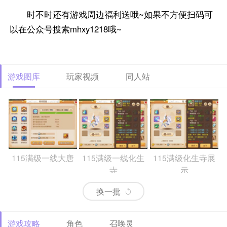
时不时还有游戏周边福利送哦~如果不方便扫码可
以在公众号搜索mhxy1218哦~
游戏图库
玩家视频
同人站
115满级一线大唐
115满级一线化生
115满级化生寺展
寺
示
换一批
游戏攻略
角色
召唤灵