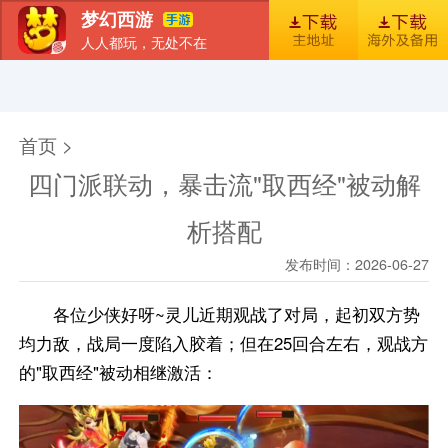
梦幻西游
人人都玩，无处不在
首页
新闻
图库
梦幻风尚
官包下载安装指引
首页 >
四门派联动，暴击流"取西经"被动解
析搭配
发布时间：2026-06-27
各位少侠好呀~灵儿近期观战了对局，起初双方势
均力敌，战局一度陷入胶着；但在25回合左右，观战方
的"取西经"被动相继激活：