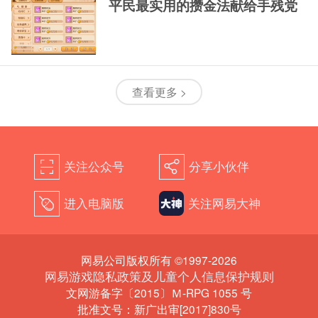
平民最实用的攒金法献给手残党
查看更多 >
关注公众号
分享小伙伴
򰀁
򰀂
进入电脑版
关注网易大神
򰀄
网易公司版权所有 ©1997-2026
网易游戏隐私政策及儿童个人信息保护规则
文网游备字〔2015〕Ｍ-RPG 1055 号
批准文号：新广出审[2017]830号