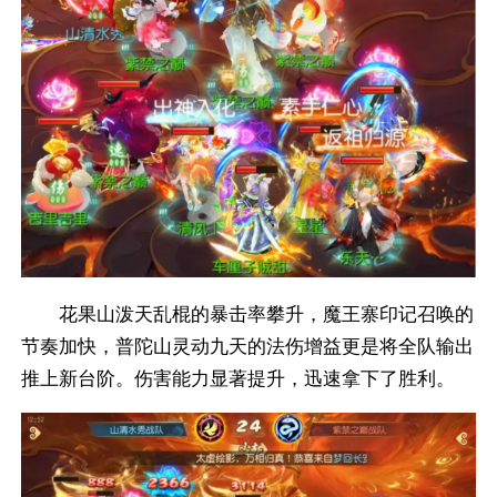
花果山泼天乱棍的暴击率攀升，魔王寨印记召唤的
节奏加快，普陀山灵动九天的法伤增益更是将全队输出
推上新台阶。伤害能力显著提升，迅速拿下了胜利。