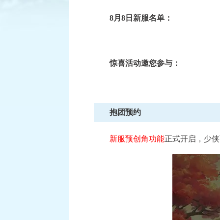
8
月8日
新服名单：
已结束
惊喜活动邀您参与：
逐鹿三界
积分赛：1月6日-1月27日
比赛时间：
查看详情
抱团预约
新服预创角功能
正式开启，少侠