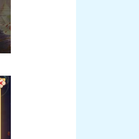
幻衣“群仙毕至”系
《梦幻西游》手游《海绵宝宝》联动月华
衣“比奇堡乐园”系列上新