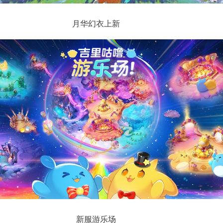
月华幻衣上新
新服游乐场