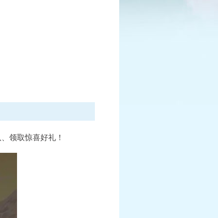
已结束
报名中
赛
全民PK争霸赛
报名时间：6月10日-7月25日
情
查看详情
队、领取惊喜好礼！