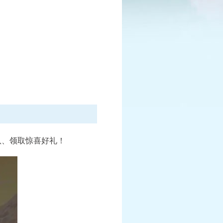
已结束
报名中
赛
全民PK争霸赛
报名时间：6月10日-7月25日
情
查看详情
队、领取惊喜好礼！