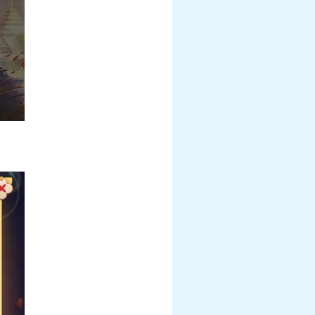
幻衣“群仙毕至”系
《梦幻西游》手游《海绵宝宝》联动月华
衣“比奇堡乐园”系列上新