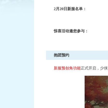
2月20日新服名单：
已结束
惊喜活动邀您参与：
逐鹿三界
积分赛：1月6日-1月27日
比赛时间：
查看详情
抱团预约
新服预创角功能
正式开启，少侠