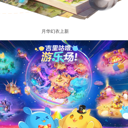
月华幻衣上新