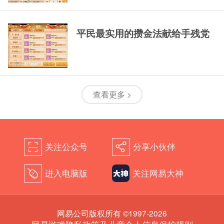
平民最实用的攒金法献给手残党
查看更多 >
关注公众号
分享小伙伴
򰀁
򰀂
进入电脑版
关注网易大神
򰀄
网易公司版权所有 ©1997-2026