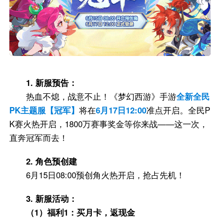
1. 新服预告：
热血不熄，战意不止！《梦幻西游》手游
全新全民
PK主题服【冠军】
将在
6月17日12:00
准点开启。全民P
K赛火热开启，1800万赛事奖金等你来战——这一次，
直奔冠军而去！
2. 角色预创建
6月15日08:00预创角火热开启，抢占先机！
3. 新服活动：
（1）福利1：买月卡，返现金