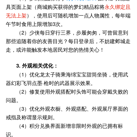
具页面上架（商城购买获得的梦幻精品粽将
永久绑定且
无法上架
），使用后可随机增加一点人物属性，每年端
午节时食用上限增加3次。
（2）少侠每日穿行三界，步履匆匆，可曾留意到
那些追随着你的友善目光？每日登录后，不妨建邺城走
走，或许能触发本地居民对您的热情关心！
3. 外观相关优化：
（1）优化龙太子骑乘海绵宝宝甜筒坐骑，使用武
器幻彩飞羽点墨·枪时的武器展示效果。
（2）修复使用外观搭配时头饰可能会穿戴失败的
问题。
（3）优化外观衣橱、外观搭配、外观展厅界面的
戒指及称谓显示规则。
（4）积分兑换界面新增非限时外观的已拥有标
识。