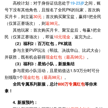
高校计划：对于身份证信息处于
19-23岁
之间，账
号下没有其他角色，且报名了全民PK的玩家，首次购
买月卡，则立返
30元
；首次购买聚宝盆，赢得1把全民
（仅算正赛场次），则
返98元
。
其他玩家：首次购买月卡、聚宝盆后，每赢1把全
民（仅算正赛场次），即返
10元现金
，返完为止。
（2）福利2：百万红包，PK就送
参与主要PVP玩法（帮战、决战华山、比武大会）
并获胜，既有机会获得
现金红包（最高98元）
。
（3）福利3：星焰小队，新服集结
参与星焰小队活动，且星焰值达1.5/3万分时可分
别领取1个
现金红包（最高98元）
。
全民专属系列新服，总计
800万专属红包
等你来
拿！
4. 新服预约：