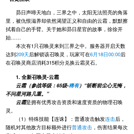
昴日声啼天地白，三界之中，太阳无法照亮的角落
里，被仇恨滋养却依然渴望正义和自由的云霜，默默擦
拭着自己的手臂。关于她和昴日星官的故事，徐徐开
始……
本次有1只召唤灵来到三界之中。服务器开启天数
达到
209天
后解锁该召唤灵，玩家可在
6月18日00:00
后
在召唤灵商店消耗315积分兑换云霜灵石。
1. 全新召唤灵-云霜
云霜（参战等级：65级-
稀有
）“斩断前尘心无悔，
不问星河路几重。”
云霜
是拥有优秀攻击资质和速度资质的物理召唤
灵。
（1）特殊技能【连诛】：普通攻击触发
连击
后，
随机对其他敌方目标额外进行
普通攻击
，伤害结果每次