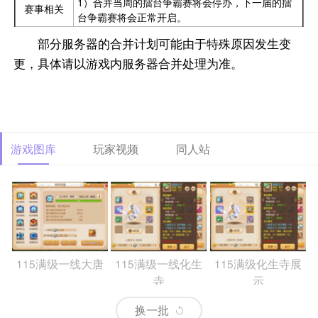
1）合并当周的擂台争霸赛将会停办，下一届的擂
赛事相关
台争霸赛将会正常开启。
部分服务器的合并计划可能由于特殊原因发生变
更，具体请以游戏内服务器合并处理为准。
游戏图库
玩家视频
同人站
115满级一线大唐
115满级一线化生
115满级化生寺展
寺
示
换一批