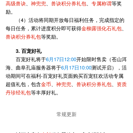
高级兽诀
、
神兜兜
、
兽诀积分券礼包
、
专属称谓
等奖
励。
（4）活动将同期开放每日福利任务，完成指定的
每日任务，累计进度积分即可获得
金柳露强化石礼包
、
兽诀积分券礼包
等奖励。
3. 百宠好礼
百宠好礼将于
6月17日12:00
开始限时售卖（苍山洱
海、曲阜孔庙服务器将于
6月17日10:00
测试开启），活
动期间可在福利-百宠好礼页面购买百宠狂欢活动专属
超值礼包，包含
金币
、
神兜兜
、
兽诀积分券礼包
、
资质
丹珍经礼包
等丰厚好礼。
常规更新