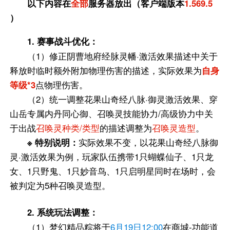
以下内容在
全部
服务器放出（客户端版本
1.569.5
）
1. 赛事战斗优化：
（1）修正阴曹地府经脉灵幡·激活效果描述中关于
释放时临时额外附加物理伤害的描述，实际效果为
自身
等级*3
点物理伤害。
（2）统一调整花果山奇经八脉·御灵激活效果、穿
山岳专属内丹同心御、召唤灵技能协力/高级协力中关
于出战
召唤灵种类/类型
的描述调整为
召唤灵造型
。
※ 特别说明：
实际效果不变，以花果山奇经八脉御
灵·激活效果为例，玩家队伍携带1只蝴蝶仙子、1只龙
女、1只野鬼、1只妙音鸟、1只启明星同时在场时，会
被判定为5种召唤灵造型。
2. 系统玩法调整：
（1）梦幻精品粽将于
6月19日12:00
在商城-功能道