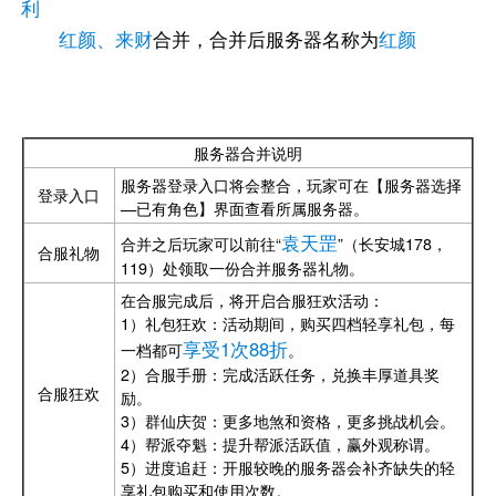
利
红颜、来财
合并，合并后服务器名称为
红颜
服务器合并说明
服务器登录入口将会整合，玩家可在【服务器选择
登录入口
—已有角色】界面查看所属服务器。
袁天罡
合并之后玩家可以前往“
”（长安城178，
合服礼物
119）处领取一份合并服务器礼物。
在合服完成后，将开启合服狂欢活动：
1）礼包狂欢：活动期间，购买四档轻享礼包，每
享受1次88折
一档都可
。
2）合服手册：完成活跃任务，兑换丰厚道具奖
合服狂欢
励。
3）群仙庆贺：更多地煞和资格，更多挑战机会。
4）帮派夺魁：提升帮派活跃值，赢外观称谓。
5）进度追赶：开服较晚的服务器会补齐缺失的轻
享礼包购买和使用次数。