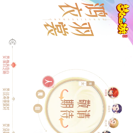
女
男
鳞光神君&水瑶仙子
玄岳道君&青翎元君
晚风告白&落日之吻
·
·
落日之吻
晚风告白
女
男
群星指挥家&星光歌姬
比
奇
堡
派
对
&
比
奇
堡
派
·
·
圣翼裁决&星羽织梦
比奇堡派对
比奇堡派对
对
女
男
·
·