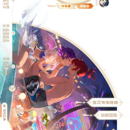
狮心将军&狮心神女
紫微帝君&璇玑神女
月影仙尊&灵蝶天女
灵蝶天女
月影仙尊
女
男
·
·
方块骑士&红桃女王
蔬菜精灵&蔬菜精灵
蔬菜精灵
蔬菜精灵
星河主题典藏时装
女
男
·
·
昆仑天音&云梦仙歌
雪国少年&雪国少女
剑影如风&剑心如梦
剑心如梦
剑影如风
女
男
·
·
青翎元君
玄岳道君
男
女
·
·