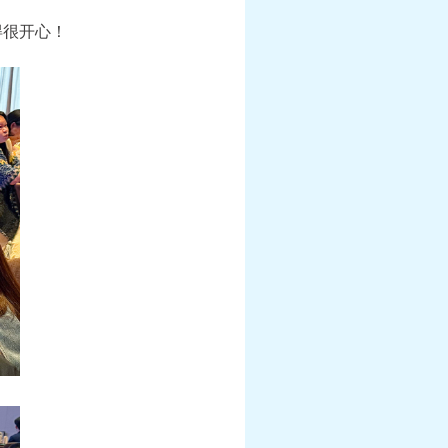
得很开心！
幻衣“群仙毕至”系
《梦幻西游》手游《海绵宝宝》联动月华
衣“比奇堡乐园”系列上新