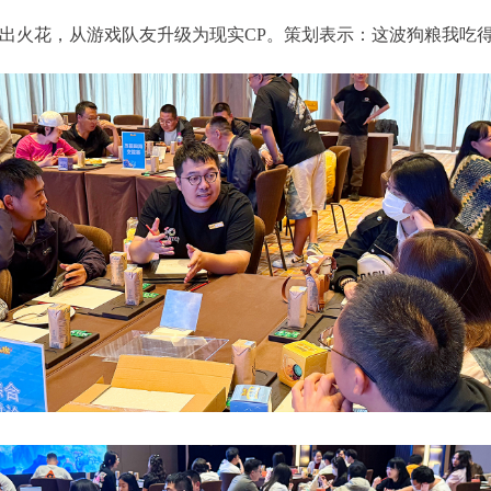
出火花，从游戏队友升级为现实CP。策划表示：这波狗粮我吃
游》手游《蔬菜精灵》联动系列活动
《梦幻西游》手游全新月华
列上新