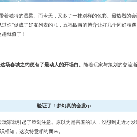
都带着独特的温柔。而今天，又多了一抹别样的色彩。最热烈的
见过你”促成了好友列表的+1，五福四海的博弈让好几个同好相
已结束
这趟就值了！
逐鹿三界
武神坛
积分赛：1月6日-1月27日
比赛时间：每月第三、四周周六1
，这场春城之约便有了最动人的开场白。
随着玩家与策划的交流
查看详情
查看详
验证了！梦幻真的会发cp
位玩家就引起了策划注意。原以为是害羞的I人，没想到走近才发
识相知，这次特意相约而来。