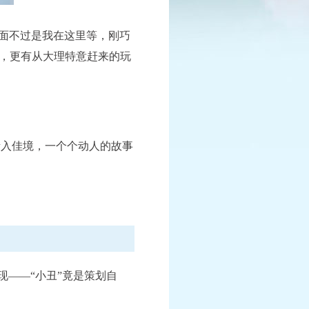
会面不过是我在这里等，刚巧
遇，更有从大理特意赶来的玩
进行中
已结束
X9联赛
1:00至周日21:00
查看详情
渐入佳境，一个个动人的故事
情
现——“小丑”竟是策划自