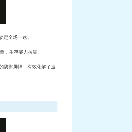
锁定全场一速。
量，生存能力拉满。
的防御屏障，有效化解了速
宝宝》联动月华幻
《梦幻西游》手游《海绵宝宝》联动绝版外
”系列上新
震撼上线