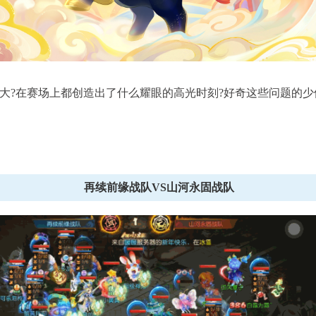
进行中
?在赛场上都创造出了什么耀眼的高光时刻?好奇这些问题的少
武神坛
X9联
每月第三、四周周六11:00至周日21:00
查看详
查看详情
再续前缘战队VS山河永固战队