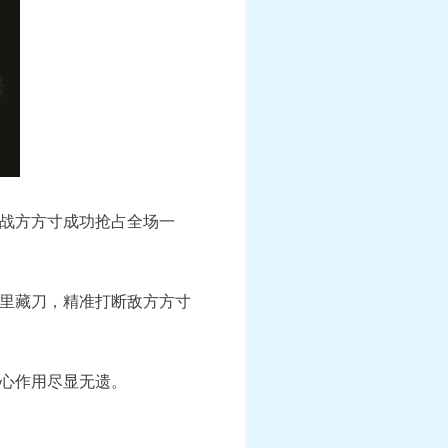
战方方寸成功抢占全场一
里藏刀，精准打断敌方方寸
心作用尽显无遗。