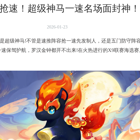
抢速！超级神马一速名场面封神！
2026-01-23
超级神马!不管是速推阵容抢一速先发制人，还是五门防守阵容
一速保驾护航，罗汉金钟都开不出来!在火热进行的X9联赛海选