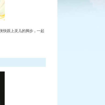
已结束
报名中
侠快跟上灵儿的脚步，一起
赛
全民PK争霸赛
报名时间：6月10日-7月25日
情
查看详情