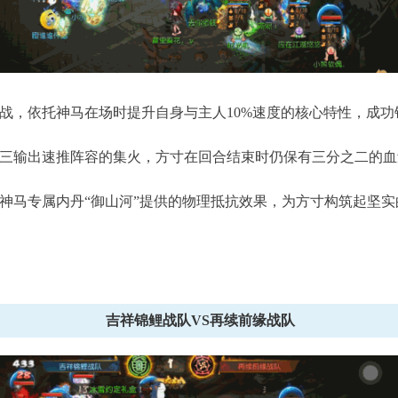
，依托神马在场时提升自身与主人10%速度的核心特性，成功
输出速推阵容的集火，方寸在回合结束时仍保有三分之二的血
马专属内丹“御山河”提供的物理抵抗效果，为方寸构筑起坚实
游》手游全新月华幻衣“群仙毕至”系
《梦幻西游》手游《海绵
列上新
衣“比奇堡乐园
吉祥锦鲤战队VS再续前缘战队