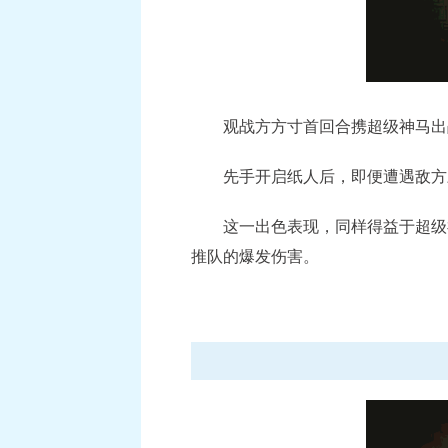
观战方方寸首回合携超级神马出战
先手开启纸人后，即便遭遇敌方三
这一出色表现，同样得益于超级神
推队的爆发伤害。
《梦幻西游》手游《蔬菜精灵》联动系列活动
《梦幻西