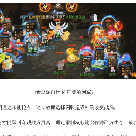
(素材源自玩家-狂暴的阿军)
迟迟未能抢占一速，故而选择召唤超级神马改变战局。
寸随即封印观战方月宫，通过限制核心输出保障己方生存，成