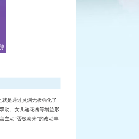
报名中
已结束
争霸赛
武神坛巅峰赛
日-7月25日
决赛：6月9日-6月15日
情
查看详情
之就是通过灵渊无极强化了
双动、女儿递花魂等增益形
盘主动“否极泰来”的改动丰