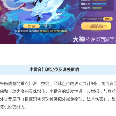
已结束
X9联赛
全民PK
报名时间：6月10
查看详情
查看详
小雷音门派定位及调整影响
平衡调整的重点门派，技能、经脉点位的改动共计9处，简而言
佛和一劫为魔的灵珠增伤让小雷音的爆发性进一步增强，与盘丝
外雷音度厄（根据消耗灵珠种类额外减免物理、法术伤害）、星
随机应变能力。