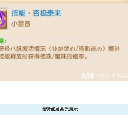
游》手游全新月华幻衣“群仙毕至”系
《梦幻西游》手游《海绵
列上新
衣“比奇堡乐园
强势点及高光展示