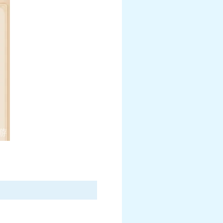
宝宝》联动月华幻
《梦幻西游》手游《海绵宝宝》联动绝版外
”系列上新
震撼上线