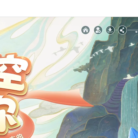



