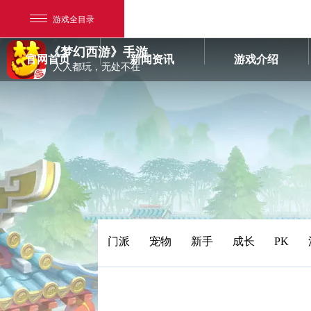
游戏全目录
《梦幻西游》手游
官网首页
新闻资讯
游戏介绍
人人都玩，无处不在
网易游戏
游戏爱好者
门派
宠物
新手
成长
PK
我的足迹：
梦幻西游手游