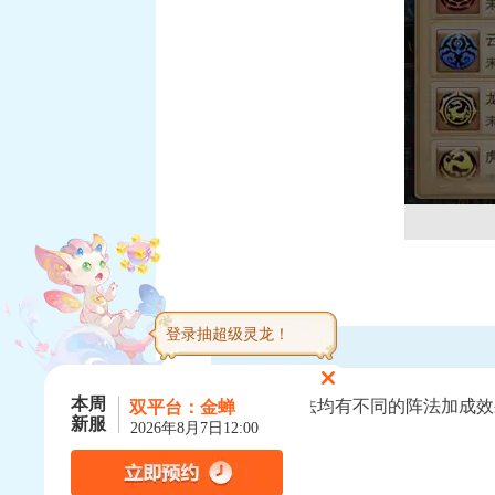
登录抽超级灵龙！
阵法效果
本周
每个阵法均有不同的阵法加成效
双平台：
金蝉
新服
2026年8月7日12:00