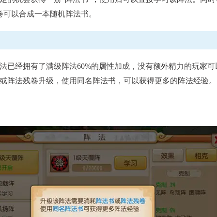
卷可以合成一本随机阵法书。
已经拥有了满级阵法60%的属性加成，没有额外精力的玩家可
或阵法残卷升级，使用同名阵法书，可以获得更多的阵法经验。
梦幻西游》手游《蔬菜精灵》联动系列活动
《梦幻西游》手游全