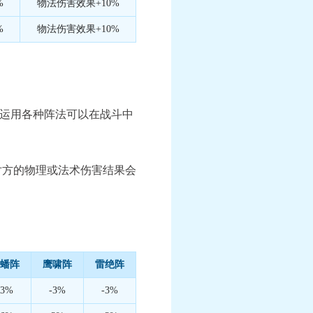
%
物法伤害效果+10%
%
物法伤害效果+10%
运用各种阵法可以在战斗中
对方的物理或法术伤害结果会
蟠阵
鹰啸阵
雷绝阵
-3%
-3%
-3%