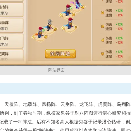
逐鹿三界
武神坛
分赛：1月6日-1月27日
比赛时间：每月第三、四周周六11:00
查看详情
查看详情
阵法界面
天覆阵、地载阵、风扬阵、云垂阵、龙飞阵、虎翼阵、鸟翔阵
所创，到了春秋时期，纵横家鬼谷子对八阵图进行潜心研究和揣
别记载了一种阵法。后有不知名高人根据鬼谷子记录潜心钻研，
定的机会获得一册“阵法书”，使用后可以直接学习该阵法。同