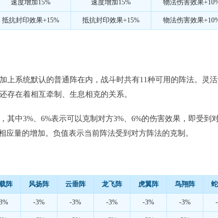
速度增加15%
速度增加15%
物法伤害效果+10
抵抗封印效果+15%
抵抗封印效果+15%
物法伤害效果+10
上系统默认的普通阵在内，战斗时共有11种可用的阵法。灵活
还存在着相互牵制、生息相克的关系。
中3%、6%表示可以克制对方3%、6%的伤害效果，即受到
害有相应量的增加。负值表示当前阵法受到对方阵法的克制。
载阵
风扬阵
云垂阵
龙飞阵
虎翼阵
鸟翔阵
蛇
-3%
-3%
-3%
-3%
-3%
-3%