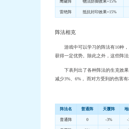
鹰啸阵
物法防御效果+15%
雷绝阵
抵抗封印效果+15%
阵法相克
游戏中可以学习的阵法有10种，加
获得一定优势。除此之外，这些阵法
下表列出了各种阵法的生克效果，其
减少3%、6%， 而对方受到的伤
阵法名
普通阵
天覆阵
地
普通阵
0
-3%