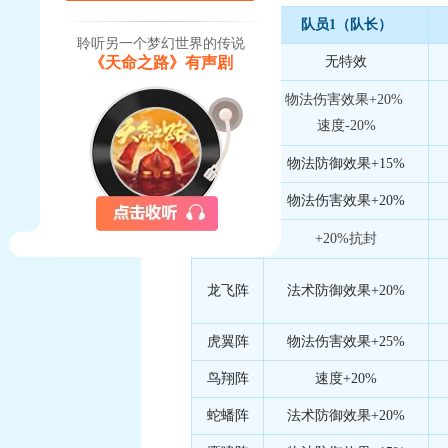
队员1（队长）
聆听另一个梦幻世界的传说
《天命之路》有声剧
普通阵
无特效
物法伤害效果+20%
天覆阵
速度-20%
地载阵
物法防御效果+15%
风扬阵
物法伤害效果+20%
云垂阵
+20%抗封
龙飞阵
法术防御效果+20%
虎翼阵
物法伤害效果+25%
鸟翔阵
速度+20%
蛇蟠阵
法术防御效果+20%