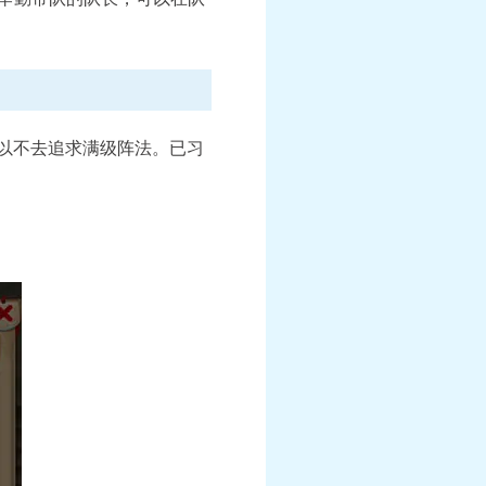
以不去追求满级阵法。已习
新月华幻衣“群仙毕至”系
《梦幻西游》手游《海绵宝宝》联
列上新
衣“比奇堡乐园”系列上新