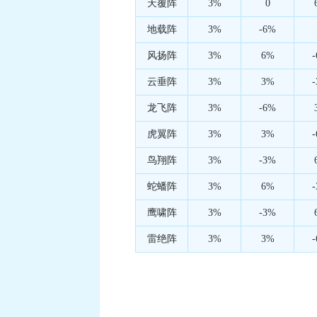
天覆阵
3%
0
地载阵
3%
-6%
风扬阵
3%
6%
云垂阵
3%
3%
龙飞阵
3%
-6%
虎翼阵
3%
3%
鸟翔阵
3%
-3%
蛇蟠阵
3%
6%
鹰啸阵
3%
-3%
雷绝阵
3%
3%