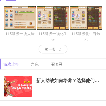
115满级一线大唐
115满级一线化生
115满级化生寺展
寺
示
换一批
游戏攻略
角色
召唤灵
69精锐排行大唐
69精锐新区大唐展
69精锐极品大唐展
示
示
新人助战如何培养？选择他们，一