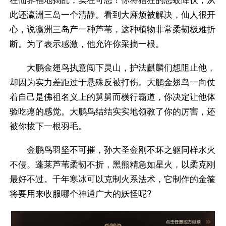
此还瀛洲三岛一个清静。看到大麻烦被解决，仙人很开
心，说瀛洲三岛产一种芦苇，这种植物非常柔韧极难折
断。为了表示感激，他允许你采摘一根。
大鹏金翅鸟执意闯下灵山，护法麒麟们想阻止他，
却因为实力差距过于悬殊反被打伤。大鹏金翅鸟一向仗
着自己是佛祖名义上的舅舅而横行霸道，你决定让他体
验吃瘪的感觉。大鹏鸟结结实实地领教了你的厉害，还
被你拔下一根羽毛。
金鹏鸟羽坚不可摧，孙大圣金刚不坏之躯同样水火
不侵。蓬莱芦苇柔韧不折，黑熊精急如星火，以柔克刚
最好不过。千年寒冰可以克制火系法术，它制作的金箍
将要用来收服哪个神通广大的妖怪呢?