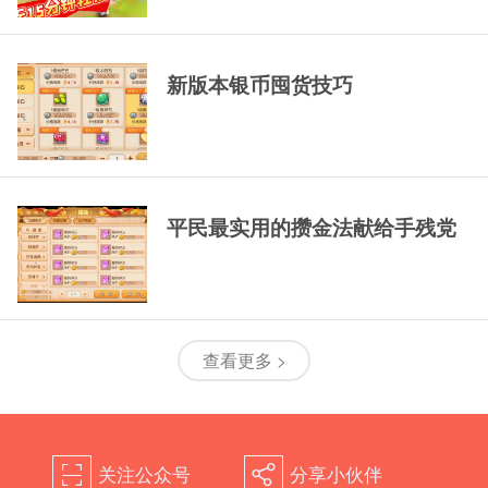
新版本银币囤货技巧
平民最实用的攒金法献给手残党
查看更多 >
关注公众号
分享小伙伴
򰀁
򰀂