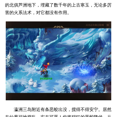
的北俱芦洲地下，埋藏了数千年的上古寒玉，无论多厉
害的火系法术，对它都没有作用。
瀛洲三岛附近有条恶蛟出没，搅得不得安宁。居然
在仙界福地捣乱，实在可恶！你将猖狂的恶蛟降伏，从