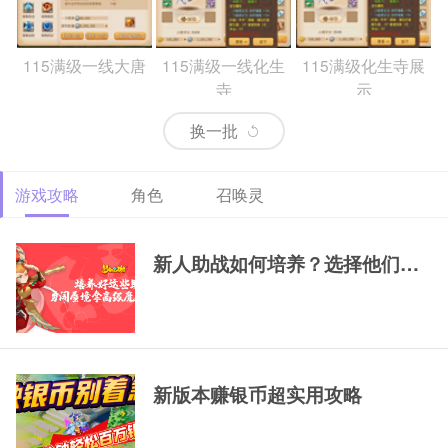
115满级一线大唐
115满级一线化生
115满级化生寺展
寺
示
换一批
游戏攻略
角色
召唤灵
69精锐排行大唐
69精锐新区大唐展
69精锐极品大唐展
示
示
新人助战如何培养？选择他们，一
新版本赚银币超实用攻略