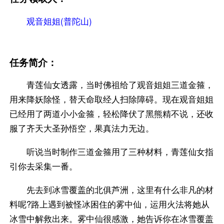
观音姐姐(普陀山)
任务简介：
青莲仙女透露，当时佛祖给了观音姐姐三道金箍，
用来降妖除怪，替天命取经人扫除障碍。现在观音姐姐
已经用了两道小小金箍，轻松降伏了黑熊精不说，还收
服了齐天大圣孙悟空，果真法力无边。
听说当时制作三道金箍用了三种材料，青莲仙女指
引你去采集一番。
先去到冰雪覆盖的北俱芦洲，这里有什么非凡的材
料呢?路上遇到被怪冰困住的雾中仙，运用火法将她从
冰雪中解救出来。雾中仙很感激，她告诉你在冰雪覆盖