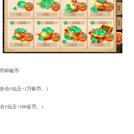
逐鹿三界
武神坛
积分赛：1月6日-1月27日
比赛时间：每月第三、四周周六1
查看详情
查看详
币和银币
（折合1仙玉=1万银币。）
合1仙玉=100金币。）