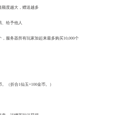
值额度越大，赠送越多
易、给予他人
，服务器所有玩家加起来最多购买10,000个
《梦幻西游》手游《蔬菜
金币。（折合1仙玉=100金币。）