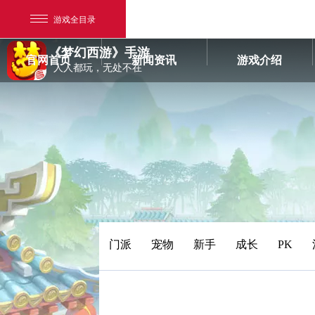
游戏全目录
《梦幻西游》手游
官网首页
新闻资讯
游戏介绍
人人都玩，无处不在
网易游戏
游戏爱好者
门派
宠物
新手
成长
PK
我的足迹：
梦幻西游手游