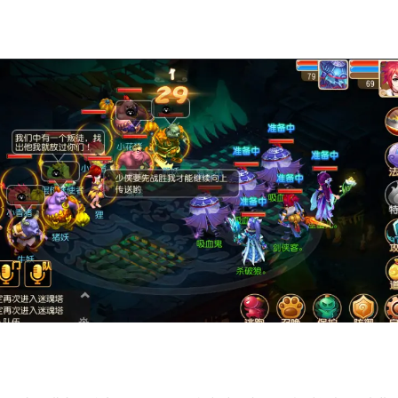
逐鹿三
积分赛：1月6日-
查看详