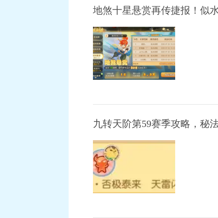
地煞十星悬赏再传捷报！似水
九转天阶第59赛季攻略，秘