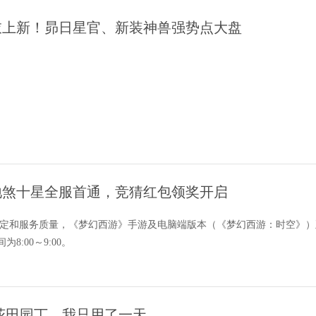
衣上新！昴日星官、新装神兽强势点大盘
告：地煞十星全服首通，竞猜红包领奖开启
定和服务质量，《梦幻西游》手游及电脑端版本（《梦幻西游：时空》）正
:00～9:00。
花田园丁，我只用了一天