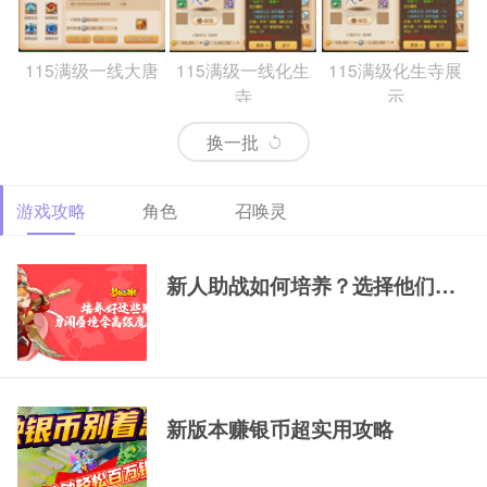
115满级一线大唐
115满级一线化生
115满级化生寺展
寺
示
换一批
游戏攻略
角色
召唤灵
69精锐排行大唐
69精锐新区大唐展
69精锐极品大唐展
示
示
新人助战如何培养？选择他们，一
新版本赚银币超实用攻略