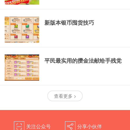
新版本银币囤货技巧
平民最实用的攒金法献给手残党
查看更多 >
关注公众号
分享小伙伴
򰀁
򰀂