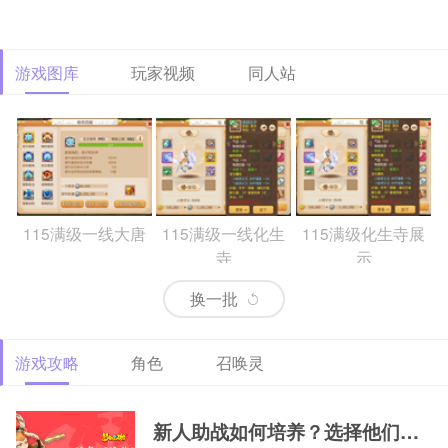
游戏图库
玩家视频
同人站
115满级一线大唐
115满级一线化生
115满级化生寺展
寺
示
换一批
游戏攻略
角色
召唤灵
69精锐排行大唐
69精锐新区大唐展
69精锐极品大唐展
示
示
新人助战如何培养？选择他们，一