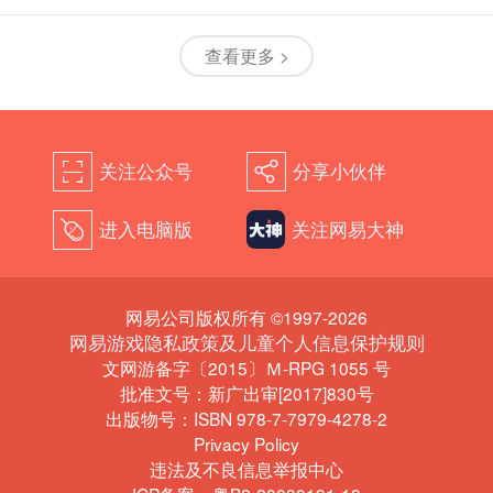
查看更多 >
关注公众号
分享小伙伴
򰀁
򰀂
进入电脑版
关注网易大神
򰀄
网易公司版权所有 ©1997-2026
网易游戏隐私政策及儿童个人信息保护规则
文网游备字〔2015〕Ｍ-RPG 1055 号
批准文号：新广出审[2017]830号
出版物号：ISBN 978-7-7979-4278-2
Privacy Policy
违法及不良信息举报中心