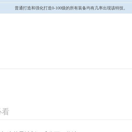
逐鹿三
普通打造和强化打造0-100级的所有装备均有几率出现该特技。
积分赛：1月6日-
查看详
必看