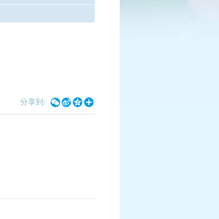
界
武神坛
1月27日
比赛时间：每月第三、四周周六11:00至周日21:0
情
查看详情




分享到: