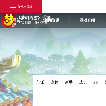
游戏全目录
《梦幻西游》手游
官网首页
新闻资讯
游戏介绍
人人都玩，无处不在
网易游戏
游戏爱好者
门派
宠物
新手
成长
PK
我的足迹：
梦幻西游手游