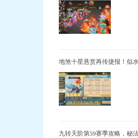
地煞十星悬赏再传捷报！似水
九转天阶第59赛季攻略，秘