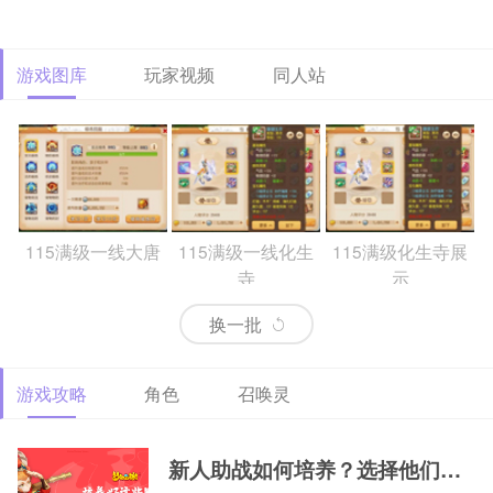
游戏图库
玩家视频
同人站
115满级一线大唐
115满级一线化生
115满级化生寺展
寺
示
换一批
游戏攻略
角色
召唤灵
69精锐排行大唐
69精锐新区大唐展
69精锐极品大唐展
示
示
新人助战如何培养？选择他们，一