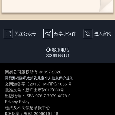
关注公众号
分享小伙伴
进入官网
򰀁
򰀂
򰀄
客服电话
򰀃
020-89166181
网易公司版权所有 ©1997-2026
网易游戏隐私政策及儿童个人信息保护规则
文网游备字〔2015〕Ｍ-RPG 1055 号
批准文号：新广出审[2017]830号
出版物号：ISBN 978-7-7979-4278-2
Privacy Policy
违法及不良信息举报中心
ICP备案：粤B2-20090191-18