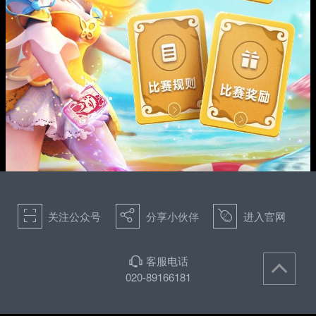
򰀁
򰀂
򰀄
关注公众号
分享小伙伴
进入官网
客服电话
򰀃
020-89166181