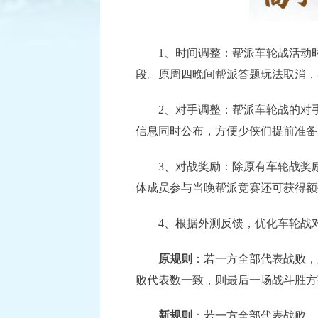
1、时间调整：帮派车轮战活动时间由原
已结束
段。原周四晚间帮派答题玩法取消，
逐鹿三界
2、对手调整：帮派车轮战的对手
积分赛：1月6日-1月27日
比赛
信息同时公布，方便少侠们提前准备
查看详情
3、对战奖励：除原有车轮战奖励
体成员参与当晚帮派竞赛还可获得额
4、根据外测反馈，优化车轮战对
原规则
：若一方全部代表战败，
败代表数一致，则最后一场战斗胜方
新规则
：若一方全部代表战败，