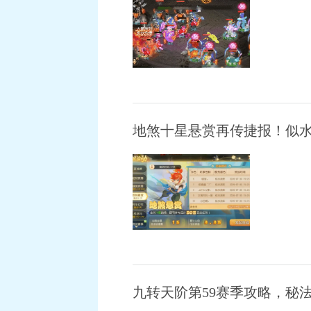
地煞十星悬赏再传捷报！似水
九转天阶第59赛季攻略，秘