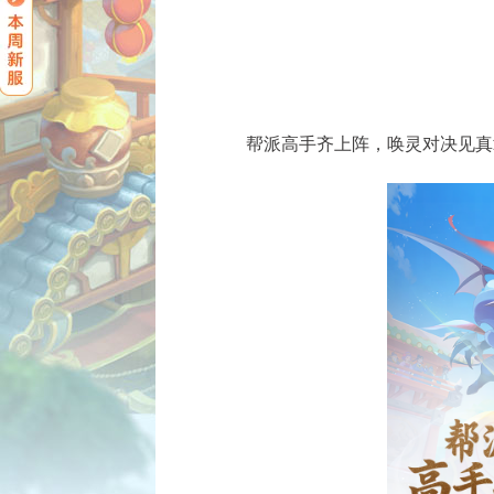
帮派高手齐上阵，唤灵对决见真章。