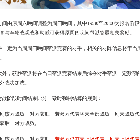
周六晚间调整为周四晚间，其中19:30至20:00为报名阶段，20
进行中
参与车轮战观战和助威可获得原周四晚间帮派答题相关奖励。
武神坛
X
一定为当周周四晚间帮派竞赛的对手，相关的对阵信息将于当
时间：每月第三、四周周六11:00至周日21:00
。
查
查看详情
外，获胜帮派将在当日帮派竞赛结束后掠夺对手帮派一定数额
外战功加成。
战阶段时间结束比分一致时强制结算的规则：
则该方战败，对方获胜；若双方代表均未全部战败，则未战败代
获胜，对方战败。
则该方战败，对方获胜；
若双方仍有未上场代表，则未上场代表