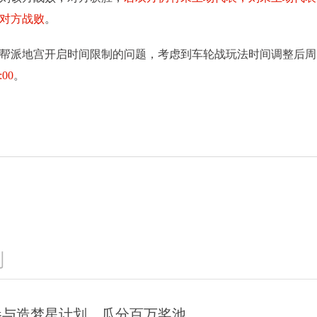
对方战败
。
派地宫开启时间限制的问题，考虑到车轮战玩法时间调整后周
00
。
动
《梦幻西游》手游全新月华幻衣“群仙毕至”系
《梦幻西游
列上新
衣“
划
告：参与造梦星计划，瓜分百万奖池