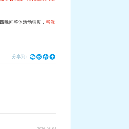
四晚间整体活动强度，
帮派




分享到:
》手游《海绵宝宝》联动月华幻
《梦幻西游》手游《海绵宝宝
比奇堡乐园”系列上新
震撼上线
2026-08-04