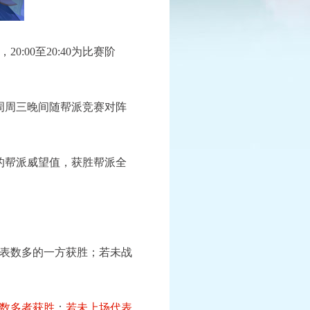
:00至20:40为比赛阶
已结束
报名中
9联赛
全民PK争霸赛
周周三晚间随帮派竞赛对阵
报名时间：6月10日-7月25日
看详情
查看详情
的帮派威望值，获胜帮派全
表数多的一方获胜；若未战
数多者获胜
；
若未上场代表