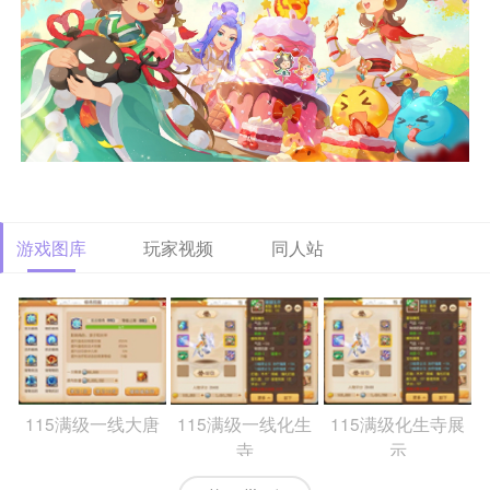
游戏图库
玩家视频
同人站
115满级一线大唐
115满级一线化生
115满级化生寺展
寺
示