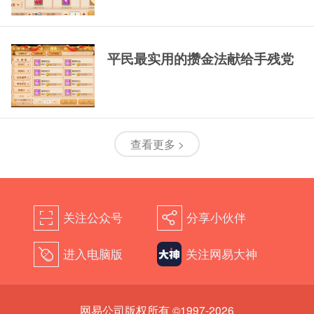
平民最实用的攒金法献给手残党
查看更多 >
关注公众号
分享小伙伴
򰀁
򰀂
进入电脑版
关注网易大神
򰀄
网易公司版权所有 ©1997-2026