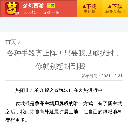
梦幻西游
人人都玩，无处不在
首页
新闻
图库
梦幻风尚
官包下载安装指引
首页 >
各种手段齐上阵！只要我足够抗封，
你就别想封到我！
发布时间：2021-12-31
热闹非凡的九黎之墟玩法正在火热进行中。
攻城战是
争夺主城归属权的唯一方式
，有了新主城
之后，我们才能向外延展扩展土地，让自己的帮派地盘
变得更多。