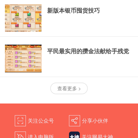
新版本银币囤货技巧
平民最实用的攒金法献给手残党
查看更多 >
关注公众号
分享小伙伴
򰀁
򰀂
进入电脑版
关注网易大神
򰀄