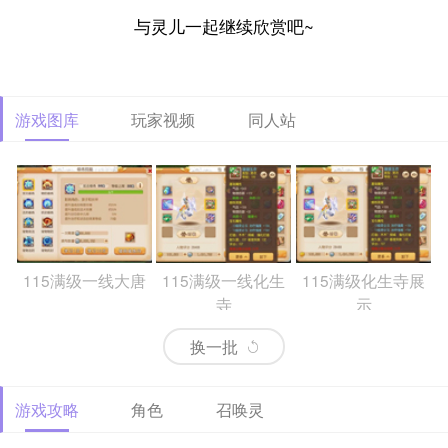
与灵儿一起继续欣赏吧~
游戏图库
玩家视频
同人站
115满级一线大唐
115满级一线化生
115满级化生寺展
寺
示
换一批
游戏攻略
角色
召唤灵