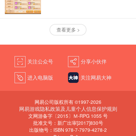
查看更多 >
关注公众号
分享小伙伴
򰀁
򰀂
进入电脑版
关注网易大神
򰀄
网易公司版权所有 ©1997-2026
网易游戏隐私政策及儿童个人信息保护规则
文网游备字〔2015〕Ｍ-RPG 1055 号
批准文号：新广出审[2017]830号
出版物号：ISBN 978-7-7979-4278-2