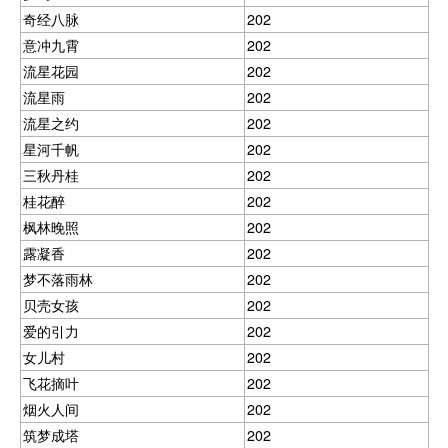
奇经八脉
202
意冲九霄
202
流星花园
202
流星雨
202
流星之约
202
星河千帆
202
三秋丹桂
202
桂花醉
202
枫林晚照
202
露凝香
202
梦不落雨林
202
贝壳女孩
202
爱的引力
202
女儿村
202
飞花摘叶
202
烟火人间
202
筑梦成塔
202