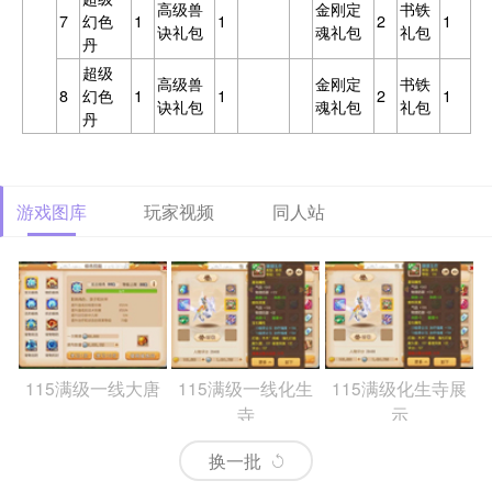
高级兽
金刚定
书铁
7
幻色
1
1
2
1
诀礼包
魂礼包
礼包
丹
超级
高级兽
金刚定
书铁
8
幻色
1
1
2
1
诀礼包
魂礼包
礼包
丹
游戏图库
玩家视频
同人站
115满级一线大唐
115满级一线化生
115满级化生寺展
寺
示
换一批