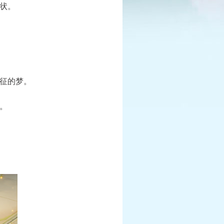
状。
已结束
报
X9联赛
全民PK争霸赛
征的梦。
报名时间：6月10日-7月25
查看详情
。
查看详情