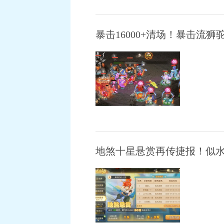
暴击16000+清场！暴击流
地煞十星悬赏再传捷报！似水