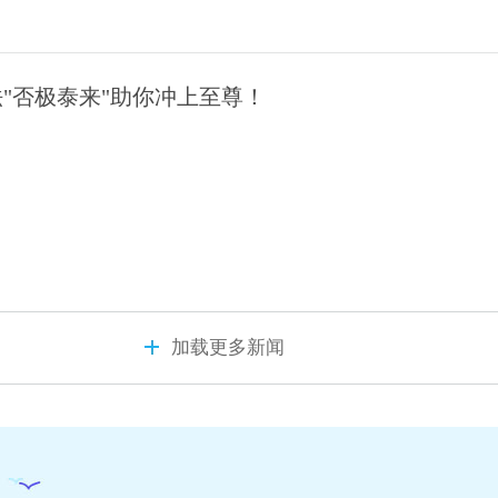
法"否极泰来"助你冲上至尊！
加载更多新闻