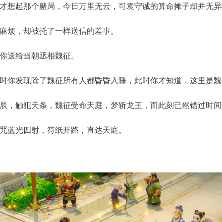
想起那个赌局，今日万里无云，可袁守诚的算命摊子却并无异
烦，却被托了一样送信的差事。
进行中
你送给当朝丞相魏征。
武神坛
你发现除了魏征所有人都昏昏入睡，此时你才知道，这里是魏
比赛时间：每月第三、四周周六11:00至周日21:00
，触犯天条，魏征受命天庭，梦斩龙王，而此刻已然错过时间
查看详情
蓝光四射，符纸开路，直达天庭。