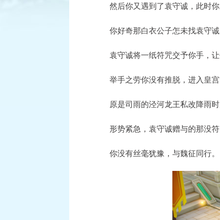
然后你又遇到了袁守诚，此时你才
你好奇那白衣公子怎未找袁守诚麻
已结束
袁守诚将一纸符咒交予你手，让
逐鹿三界
举手之劳你没有推脱，进入皇宫时
积分赛：1月6日-1月27日
原是司雨的泾河龙王私改降雨时辰
查看详情
形势紧急，袁守诚赠与的那没符咒
你没有丝毫犹豫，与魏征同行。