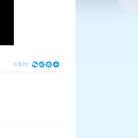
赛
全民PK争霸赛
报名时间：6月10日-7月25日
情
查看详情




分享到: