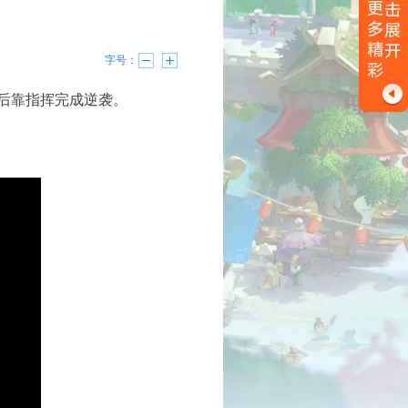
字号：
后靠指挥完成逆袭。
已结束
报名中