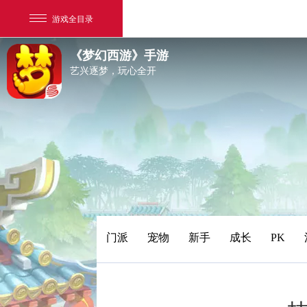
游戏全目录
《梦幻西游》手游
艺兴逐梦，玩心全开
网易游戏
游戏爱好者
门派
宠物
新手
成长
PK
我的足迹：
梦幻西游手游