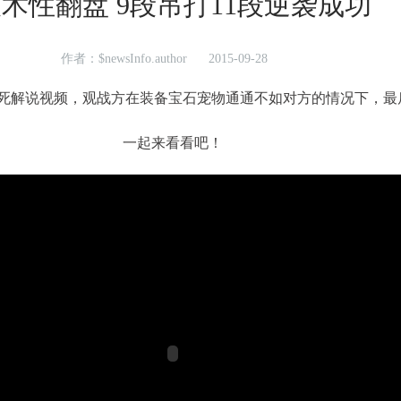
术性翻盘 9段吊打11段逆袭成功
作者：$newsInfo.author
2015-09-28
生死解说视频，观战方在装备宝石宠物通通不如对方的情况下，最
一起来看看吧！
进行中