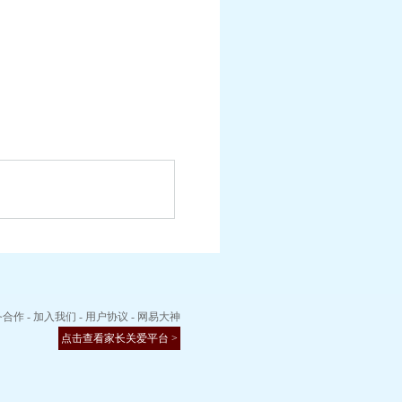
务合作
-
加入我们
-
用户协议
-
网易大神
点击查看家长关爱平台 >