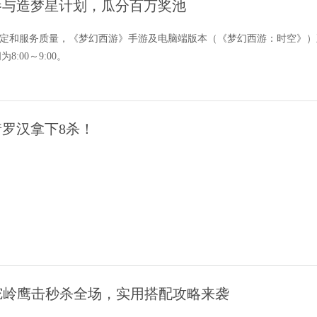
告：参与造梦星计划，瓜分百万奖池
定和服务质量，《梦幻西游》手游及电脑端版本（《梦幻西游：时空》）正
:00～9:00。
游》手游《蔬菜精灵》联动系列活动
《梦幻西游》手游全新月华
罗汉拿下8杀！
列上新
狮驼岭鹰击秒杀全场，实用搭配攻略来袭