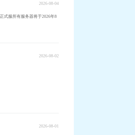
2026-08-04
式服所有服务器将于2026年8
幻衣“群仙毕至”系
《梦幻西游》手游《海绵宝宝》联动月华
衣“比奇堡乐园”系列上新
2026-08-02
2026-08-01