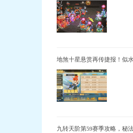
地煞十星悬赏再传捷报！似水
九转天阶第59赛季攻略，秘