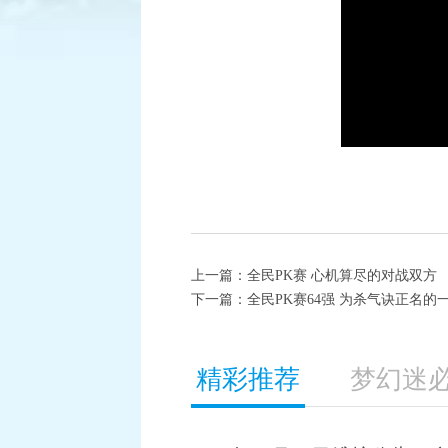
逐鹿三界
积分赛：1月6日-1月27日
比赛时间：
查看详情
上一篇：
全民PK赛 心机算尽的对战双方
下一篇：
全民PK赛64强 为杀气诀正名的
精彩推荐
梦幻迷