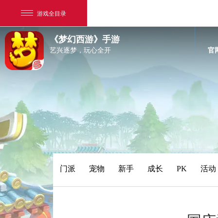
游戏全目录
《梦幻西游》手游
艺兴逐梦，玩心全开
官
网易游戏
游戏爱好者
门派
宠物
新手
成长
PK
活动
我的足迹：
梦幻西游手游