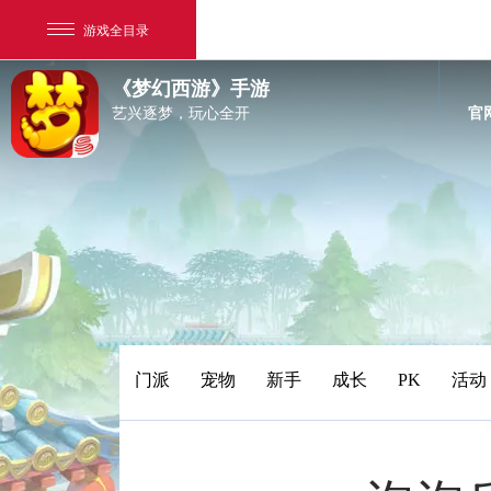
游戏全目录
《梦幻西游》手游
艺兴逐梦，玩心全开
官
网易游戏
游戏爱好者
门派
宠物
新手
成长
PK
活动
我的足迹：
梦幻西游手游