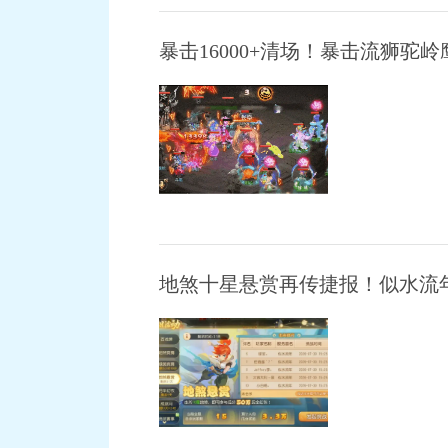
暴击16000+清场！暴击流狮
地煞十星悬赏再传捷报！似水流