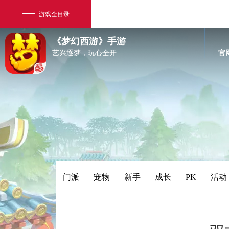
游戏全目录
《梦幻西游》手游
艺兴逐梦，玩心全开
官
网易游戏
游戏爱好者
门派
宠物
新手
成长
PK
活动
我的足迹：
梦幻西游手游