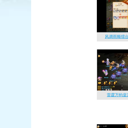
积分赛：
风调雨顺擂台
雷霆万钧皇