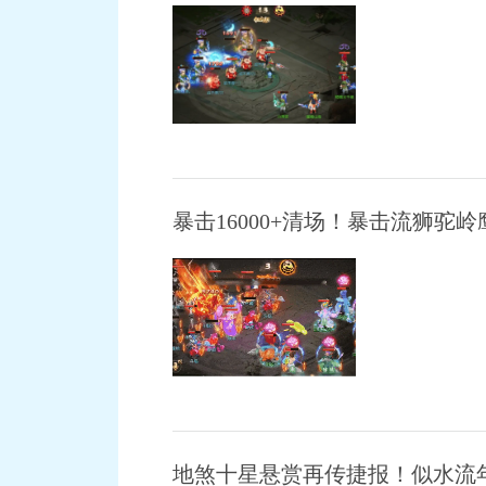
暴击16000+清场！暴击流狮
地煞十星悬赏再传捷报！似水流