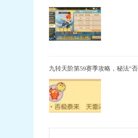
九转天阶第59赛季攻略，秘法"