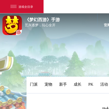
游戏全目录
《梦幻西游》手游
艺兴逐梦，玩心全开
官
网易游戏
游戏爱好者
门派
宠物
新手
成长
PK
活动
我的足迹：
梦幻西游手游