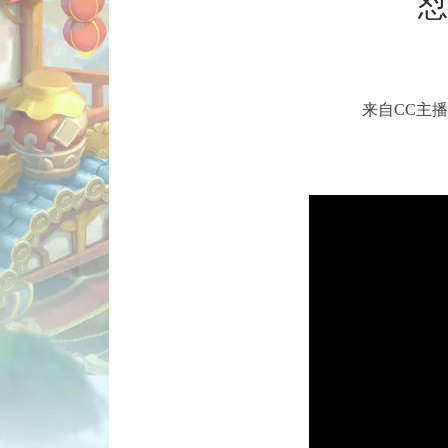
怼
来自CC主