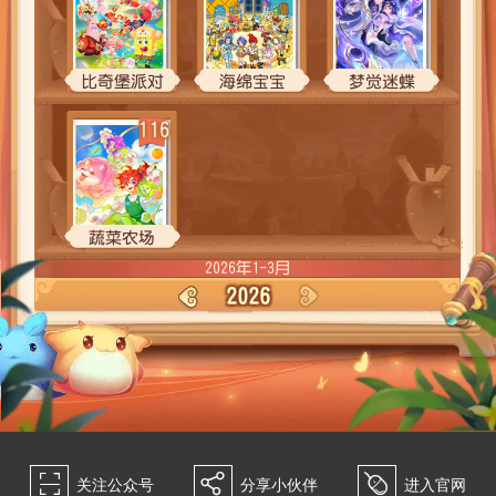
比奇堡派对
海绵宝宝
梦觉迷蝶
116
蔬菜农场
2026年1-3月
2026
115
114
113
仙剑奇侠
阴阳载道
天山游记
112
111
110
򰀁
򰀂
򰀄
关注公众号
分享小伙伴
进入官网