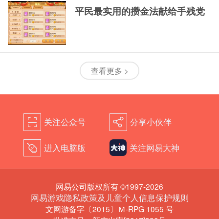
平民最实用的攒金法献给手残党
查看更多 >
关注公众号
分享小伙伴
򰀁
򰀂
进入电脑版
关注网易大神
򰀄
网易公司版权所有 ©1997-2026
网易游戏隐私政策及儿童个人信息保护规则
文网游备字〔2015〕Ｍ-RPG 1055 号