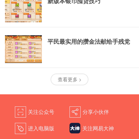
新版本银币囤货技巧
平民最实用的攒金法献给手残党
查看更多 >
关注公众号
分享小伙伴
򰀁
򰀂
进入电脑版
关注网易大神
򰀄