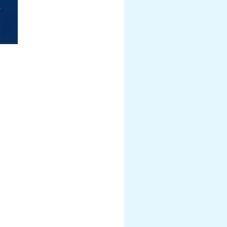
幻衣“群仙毕至”系
《梦幻西游》手游《海绵宝宝》联动月华
衣“比奇堡乐园”系列上新