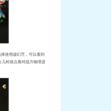
择使用虚幻咒，可以看到
女儿村就点着对战方物理进