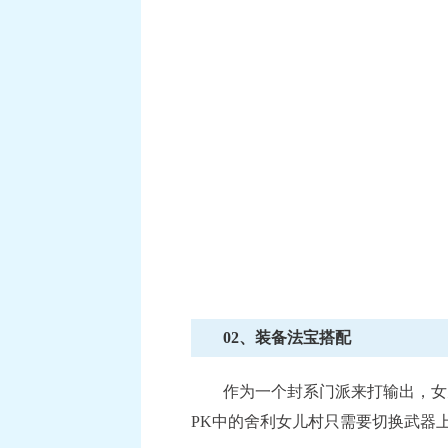
02、装备法宝搭配
作为一个封系门派来打输出，女儿
PK中的舍利女儿村只需要切换武器