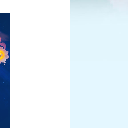
已结束
报名中
赛
全民PK争霸赛
报名时间：6月10日-7月25日
情
查看详情