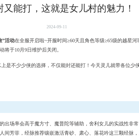
封又能打，这就是女儿村的魅力！
2024-09-11
旅”活动
在全服开启啦~开服时间≥60天且角色等级≥65级的越星
动将于10月9日维护后关闭。
上是不少少侠的选择，不仅能封还能打！今天灵儿就带各位少
出场率会高于魔方寸、魔普陀等辅助，舍利女儿的实战性非常
人间芳菲，经脉推荐镶嵌激活青砂、肃心、落花吟这三颗经脉，