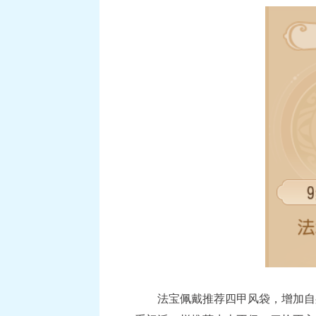
法宝佩戴推荐四甲风袋，增加自身