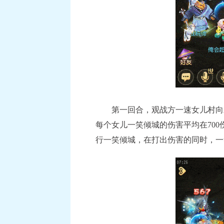
第一回合，观战方一速女儿村向对
每个女儿一笑倾城的伤害平均在70
行一笑倾城，在打出伤害的同时，一