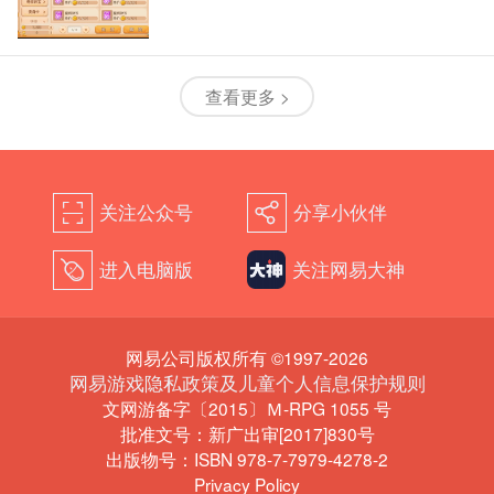
查看更多 >
关注公众号
分享小伙伴
򰀁
򰀂
进入电脑版
关注网易大神
򰀄
网易公司版权所有 ©1997-2026
网易游戏隐私政策及儿童个人信息保护规则
文网游备字〔2015〕Ｍ-RPG 1055 号
批准文号：新广出审[2017]830号
出版物号：ISBN 978-7-7979-4278-2
Privacy Policy