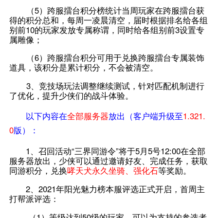
（5）跨服擂台积分榜统计当周玩家在跨服擂台获
得的积分总和，每周一凌晨清空，届时根据排名给各组
别前10的玩家发放专属称谓，同时给各组别前3设置专
属雕像；
（6）跨服擂台积分可用于兑换跨服擂台专属装饰
道具，该积分是累计积分，不会被清空。
3、竞技场玩法调整继续测试，针对匹配机制进行
了优化，提升少侠们的战斗体验。
以下内容在
全部服务器
放出（客户端升级至
1.321.
0
版）：
1、召回活动“三界同游令”将于5月5号12:00在全部
服务器放出，少侠可以通过邀请好友、完成任务，获取
同游积分，兑换
哮天犬永久坐骑、强化石
等奖励。
2
、2021年阳光魅力榜本服评选正式开启，首周主
打帮派评选：
（1）等级达到50级的玩家，可以为支持的参选者