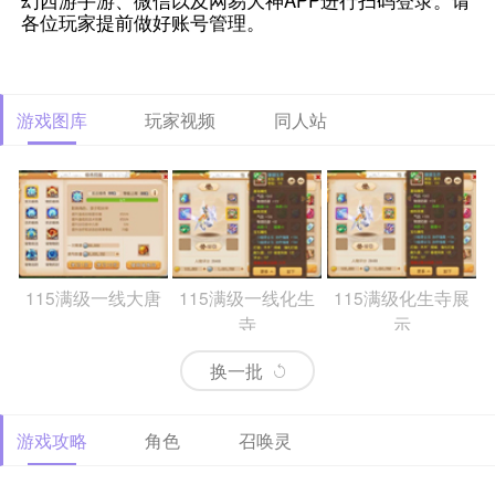
幻西游手游、微信以及网易大神APP进行扫码登录。请
各位玩家提前做好账号管理。
游戏图库
玩家视频
同人站
115满级一线大唐
115满级一线化生
115满级化生寺展
寺
示
换一批
游戏攻略
角色
召唤灵
69精锐排行大唐
69精锐新区大唐展
69精锐极品大唐展