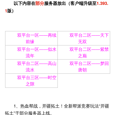
以下内容在
部分
服务器放出（客户端升级至
1.393.
1
版）
双平台一区——再续
双平台二区——天下
前缘
无双
双平台一区——似水
双平台二区——紫禁
流年
之巅
双平台二区——高山
双平台二区——梦回
流水
唐朝
双平台三区——时空
之隙
1、热血帮战，开疆拓土！全新帮派竞赛玩法“开疆
拓土”于部分服务器上线。