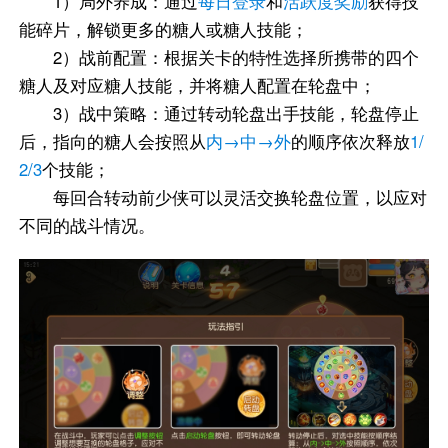
1）局外养成：通过
每日登录
和
活跃度奖励
获得技
能碎片，解锁更多的糖人或糖人技能；
2）战前配置：根据关卡的特性选择所携带的四个
糖人及对应糖人技能，并将糖人配置在轮盘中；
3）战中策略：通过转动轮盘出手技能，轮盘停止
后，指向的糖人会按照从
内→中→外
的顺序依次释放
1/
2/3
个技能；
每回合转动前少侠可以灵活交换轮盘位置，以应对
不同的战斗情况。