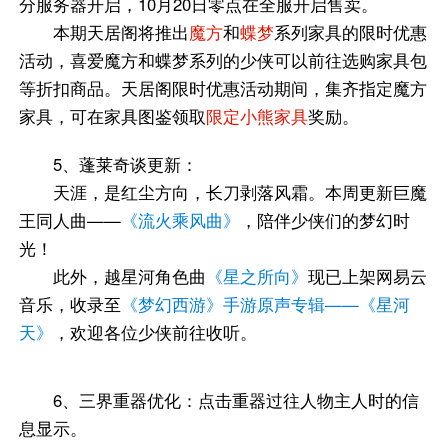
分服务器开启，10月20日零点在全服开启售卖。
本期天居阁将推出
魔方
和
蝶梦
系列家具的限时优惠
活动，喜爱魔方和蝶梦系列的少侠可以前往选购家具包
等折扣商品。天居阁限时优惠活动期间，集齐指定魔方
家具，可在家具图鉴领取
限定小熊家具
奖励。
5、蓬莱奇谈更新：
天涯，是红尘方向，长刀剥落风霜。本周更新巨魔
王同人曲——
《流火乘风曲》
，陪伴少侠们的梦幻时
光！
此外，越星河角色曲
《星之所向》
现已上架网易云
音乐，收录至
《梦幻西游》手游原声专辑——《星河
天》
，欢迎各位少侠前往收听。
6、三界重器优化：点击重器过往人物主人时的信
息显示。