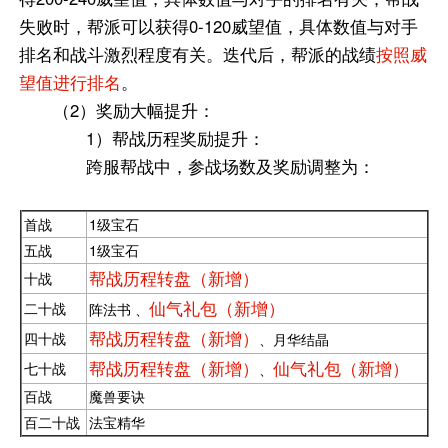
失败时，帮派可以获得0-120威望值，具体数值与对手
排名和战斗激烈程度有关。迭代后，帮派的战绩
按照威
望值进行排名
。
（2）奖励大幅提升：
1）帮战历程奖励提升：
跨服帮战中，参战场数及奖励调整为：
首战
1级宝石
五战
1级宝石
帮战历程转盘（新增）
十战
仙气礼包（新增）
二十战
阵法书 、
帮战历程转盘（新增）
四十战
、月华结晶
帮战历程转盘（新增）
仙气礼包（新增）
七十战
、
百战
魔兽要诀
百二十战
法宝精华