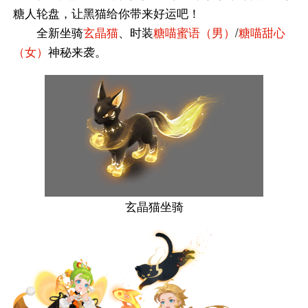
糖人轮盘，让黑猫给你带来好运吧！
全新坐骑
玄晶猫
、时装
糖喵蜜语（男）
/
糖喵甜心
（女）
神秘来袭。
玄晶猫坐骑