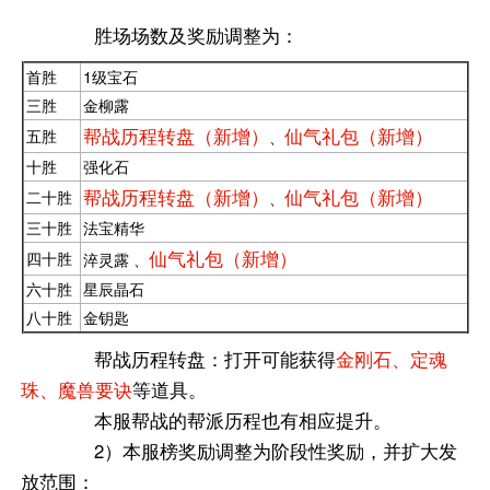
胜场场数及奖励调整为：
首胜
1级宝石
三胜
金柳露
帮战历程转盘（新增）
仙气礼包（新增）
五胜
、
十胜
强化石
帮战历程转盘（新增）
仙气礼包（新增）
二十胜
、
三十胜
法宝精华
仙气礼包（新增）
四十胜
淬灵露 、
六十胜
星辰晶石
八十胜
金钥匙
帮战历程转盘：打开可能获得
金刚石、定魂
珠、魔兽要诀
等道具。
本服帮战的帮派历程也有相应提升。
2）本服榜奖励调整为阶段性奖励，并扩大发
放范围：