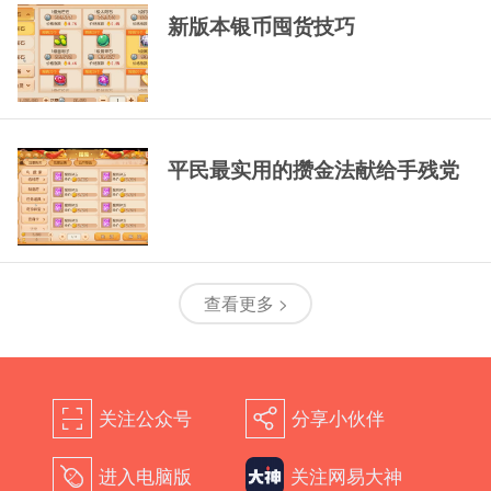
新版本银币囤货技巧
平民最实用的攒金法献给手残党
查看更多 >
关注公众号
分享小伙伴
򰀁
򰀂
进入电脑版
关注网易大神
򰀄