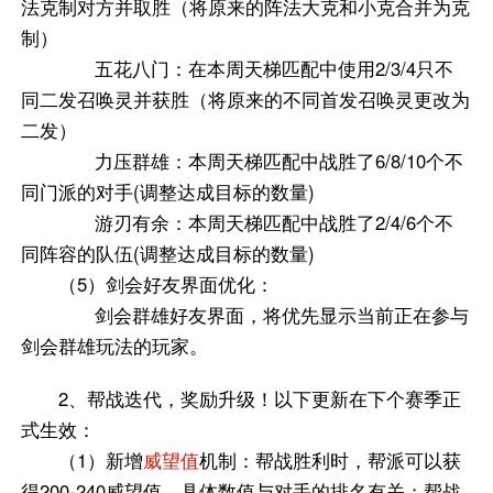
法克制对方并取胜（将原来的阵法大克和小克合并为克
制）
五花八门：在本周天梯匹配中使用2/3/4只不
同二发召唤灵并获胜（将原来的不同首发召唤灵更改为
二发）
力压群雄：本周天梯匹配中战胜了6/8/10个不
同门派的对手(调整达成目标的数量)
游刃有余：本周天梯匹配中战胜了2/4/6个不
同阵容的队伍(调整达成目标的数量)
（5）剑会好友界面优化：
剑会群雄好友界面，将优先显示当前正在参与
剑会群雄玩法的玩家。
2、帮战迭代，奖励升级！以下更新在下个赛季正
式生效：
（1）新增
威望值
机制：帮战胜利时，帮派可以获
得200-240威望值，具体数值与对手的排名有关；帮战