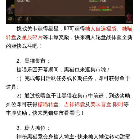
挑战关卡获得星星，即可获得
糖人自选福袋
、
糖喵
转盘
及
星辰碎片
等丰厚奖励，快来糖人轮盘战体验全新
的爽快战斗吧！
2、黑猫集市：
糖喵乐园开幕期间，黑猫也来逛集市啦！
1）完成每日活跃任务或长期任务，即可获得鱼干
道具;
2）通过投喂鱼干让黑猫在集市中前进，到达奖励
摊位即可获得
糖喵转盘
、
吉祥锦囊
及
美味盲盒·限时
等
丰厚奖励，快来黑猫集市看看吧！
3、糖人摊位：
神秘黑猫竟变身糖人摊主~快来糖人摊位转动甜蜜