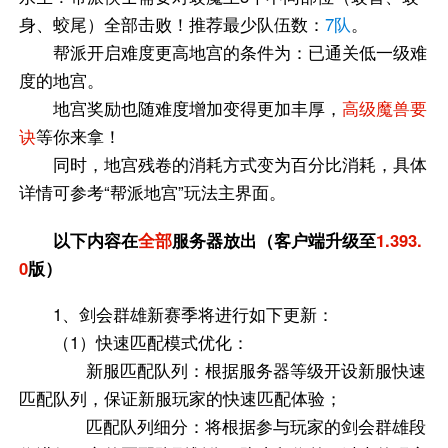
身、蛟尾）全部击败！推荐最少队伍数：
7队
。
帮派开启难度更高地宫的条件为：已通关低一级难
度的地宫。
地宫奖励也随难度增加变得更加丰厚，
高级魔兽要
诀
等你来拿！
同时，地宫残卷的消耗方式变为百分比消耗，具体
详情可参考“帮派地宫”玩法主界面。
以下内容在
全部
服务器放出（客户端升级至
1.393.
0
版）
1、剑会群雄新赛季将进行如下更新：
（1）快速匹配模式优化：
新服匹配队列：根据服务器等级开设新服快速
匹配队列，保证新服玩家的快速匹配体验；
匹配队列细分：将根据参与玩家的剑会群雄段