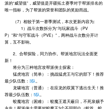
派的“威望值”，威望值是开疆拓土赛季对于帮派排名的
唯一指标，为了帮派的荣誉和团队的奖励而战。
（7）相较于第一赛季测试，本次更新内容为:
1）战斗次数拆分为“与玩家战斗（PV
P）”和“与守军战斗（PVE）”，两种战斗次数分开计
算，互不影响。
2、合帮探险，同力协作。帮派地宫玩法全面更
新！
将分为三种地宫攻帮派侠士探索：
猛虎地宫（简单）：挑战猛虎王与它的部下！推荐
最少队伍数：
3队
。
龙啸地宫（普通）：在应龙的双翼下逃出生天！推
荐最少队伍数：
5队
。
蛟魔地宫（困难）：蛟魔王遮天蔽日，不死泉赐予
永生！帮派侠士需要对蛟魔王3个不同部位（蛟首、蛟