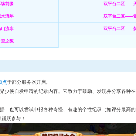
再续前缘
双平台二区——
似水流年
双平台二区——
高山流水
双平台二区——
进行中
时空之隙
武神坛
X9联
每月第三、四周周六11:00至周日21:00
查看详
查看详情
10点
于部分服务器开启。
界少侠自发申请的纪录内容。它致力于鼓励、发现并分享各种在
据，也可以尝试申报各种奇怪、有趣的个性纪录（如评分最高的
家踊跃参与！