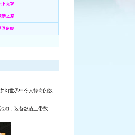
天下无双
紫禁之巅
梦回唐朝
已结束
报名中
赛
全民PK争霸赛
报名时间：6月10日-7月25日
情
查看详情
梦幻世界中令人惊奇的数
泡泡，装备数值上带数