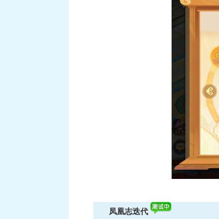
《梦幻西
凤凰志迭代