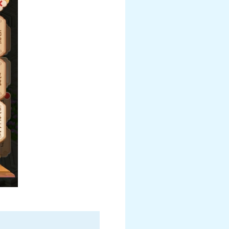
幻衣“群仙毕至”系
《梦幻西游》手游《海绵宝宝》联动月华
衣“比奇堡乐园”系列上新