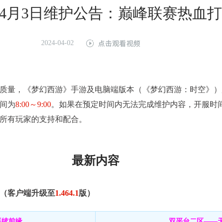
4年4月3日维护公告：巅峰联赛热血
2024-04-02
质量，《梦幻西游》手游及电脑端版本（《梦幻西游：时空》）
间为
8:00～9:00
。如果在预定时间内无法完成维护内容，开服时
所有玩家的支持和配合。
最新内容
（客户端升级至
1.464.1
版）
再续前缘
双平台二区——