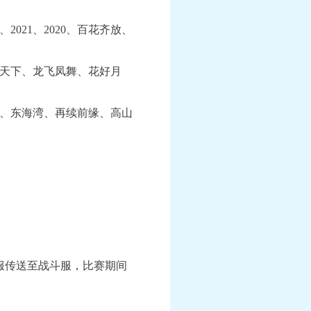
21、2020、百花齐放、
行天下、龙飞凤舞、花好月
、东海湾、再续前缘、高山
服传送至战斗服，比赛期间