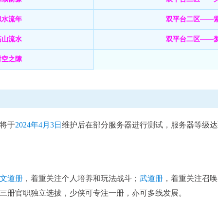
似水流年
双平台二区——
高山流水
双平台二区——
已结束
时空之隙
逐鹿三界
武神坛
积分赛：1月6日-1月27日
比赛时间：每月第三、四周周六1
查看详情
查看详
将于
2024年4月3日
维护后在部分服务器进行测试，服务器等级达到
文道册
，着重关注个人培养和玩法战斗；
武道册
，着重关注召唤
三册官职独立选拔，少侠可专注一册，亦可多线发展。