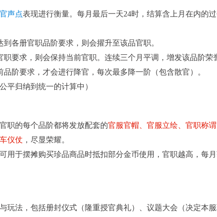
官声点
表现进行衡量。每月最后一天24时，结算含上月在内的过
达到各册官职品阶要求，则会擢升至该品官职。
官职要求，则会保持当前官职。连续三个月平调，增发该品阶荣
当前品阶要求，才会进行降官，每次最多降一阶（包含散官）。
公平归纳到统一的计算中）
官职的每个品阶都将发放配套的
官服官帽、官服立绘、官职称谓
车仪仗
，尽显荣耀。
可用于摆摊购买珍品商品时抵扣部分金币使用，官职越高，每月
游》手游《蔬菜精灵》联动系列活动
《梦幻西游》手游全新月华
列上新
与玩法，包括册封仪式（隆重授官典礼）、议题大会（决定本服