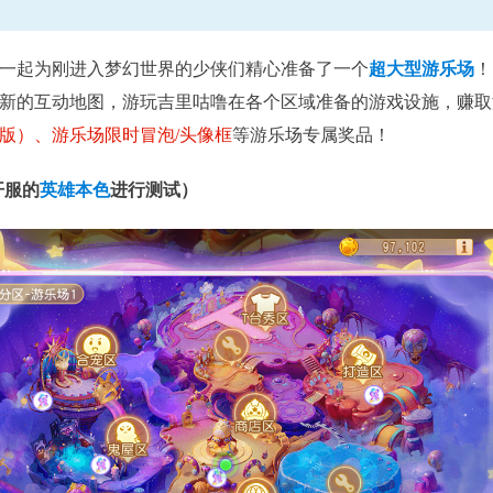
一起为刚进入梦幻世界的少侠们精心准备了一个
超大型游乐场
！
新的互动地图，游玩吉里咕噜在各个区域准备的游戏设施，赚取
进行中
版）、游乐场限时冒泡/头像框
等游乐场专属奖品！
武神坛
X9联
开服的
英雄本色
进行测试）
每月第三、四周周六11:00至周日21:00
查看详
查看详情