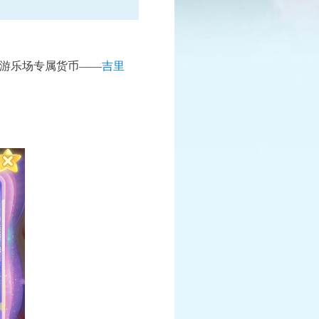
游乐场专属货币——
吉里
已结束
报名中
赛
全民PK争霸赛
报名时间：6月10日-7月25日
情
查看详情