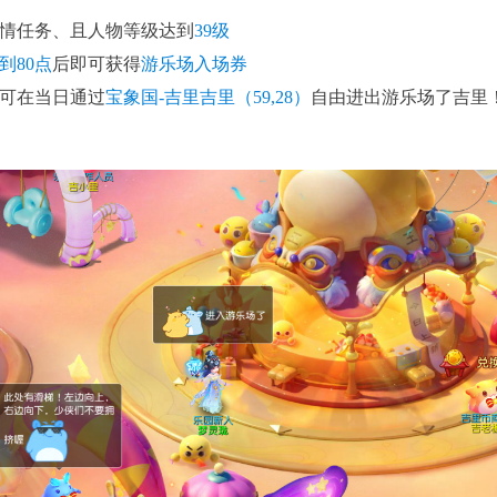
情任务、且人物等级达到
39级
到80点
后即可获得
游乐场入场券
可在当日通过
宝象国-吉里吉里（59,28）
自由进出游乐场了吉里