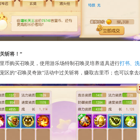
关斩将！”
里币购买召唤灵，使用游乐场特制召唤灵培养道具进行
打书、洗
宠区的“召唤灵奇旅”活动中过关斩将，赚取吉里币；也可以拿