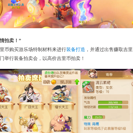
情拍卖！”
里币购买游乐场特制材料来进行
装备打造
，并通过出售赚取吉里
门举行装备拍卖会，以高价吉里币拍卖！