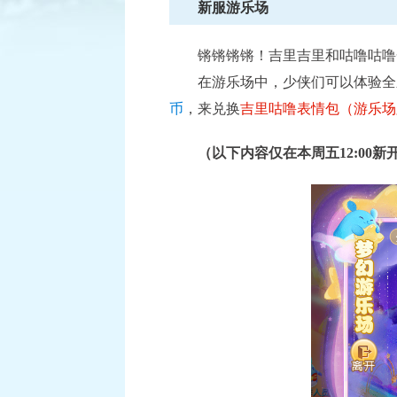
新服游乐场
锵锵锵锵！吉里吉里和咕噜咕噜
在游乐场中，少侠们可以体验全
已结束
币
，来兑换
吉里咕噜表情包（游乐场
逐鹿三界
（以下内容仅在本周五12:00新
积分赛：1月6日-1月27日
比赛时间：
查看详情