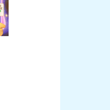
幻衣“群仙毕至”系
《梦幻西游》手游《海绵宝宝》联动月华
衣“比奇堡乐园”系列上新